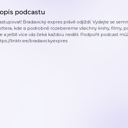
opis podcastu
stupovat! Bradavický expres právě odjíždí. Vydejte se se
ttera, kde si podrobně rozebereme všechny knihy, filmy, po
e a ještě více vás čeká každou neděli. Podpořit podcast mů
tps://linktr.ee/bradavickyexpres