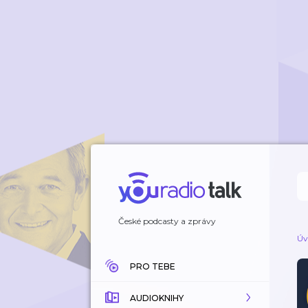
České podcasty a zprávy
Úv
PRO TEBE
AUDIOKNIHY