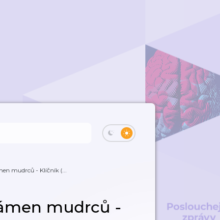
en mudrců - Klíčník (...
 Kámen mudrců -