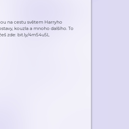
mnou na cestu světem Harryho
stavy, kouzla a mnoho dalšího. To
žeš zde: bit.ly/4m54u5L