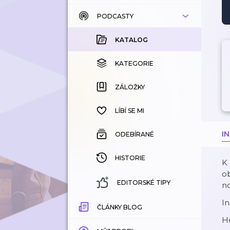
PODCASTY
KATALOG
KOUPENÉ
KATALOG
KATEGORIE
KATEGORIE
ZÁLOŽKY
ZÁLOŽKY
HISTORIE
LÍBÍ SE MI
I
ODEBÍRANÉ
HISTORIE
K
ob
EDITORSKÉ TIPY
no
I
ČLÁNKY BLOG
H