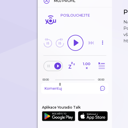
MŮJ PROFIL
P
POSLOUCHEJTE
Na
Po
vš
ht
1.00
×
00:00
00:00
Komentuj
Aplikace Youradio Talk