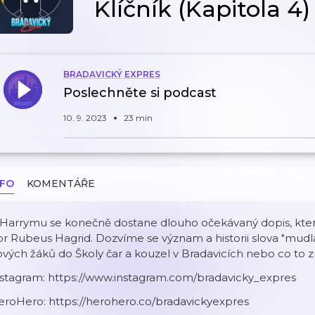
Klíčník (Kapitola 4)
BRADAVICKÝ EXPRES
Poslechněte si podcast
10. 9. 2023
23 min
NFO
KOMENTÁŘE
 Harrymu se konečně dostane dlouho očekávaný dopis, kte
r Rubeus Hagrid. Dozvíme se význam a historii slova "mudla
vých žáků do Školy čar a kouzel v Bradavicích nebo co to z
nstagram: https://www.instagram.com/bradavicky_expres
eroHero: https://herohero.co/bradavickyexpres