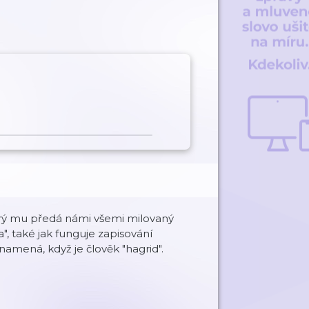
rý mu předá námi všemi milovaný
", také jak funguje zapisování
namená, když je člověk "hagrid".