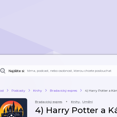
Najděte si:
od
Podcasty
Knihy
Bradavický expres
4) Harry Potter a Kám
Bradavický expres
Knihy
,
Umění
4) Harry Potter a