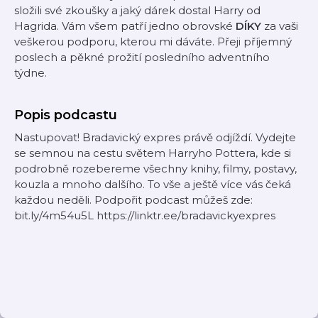
složili své zkoušky a jaký dárek dostal Harry od
Hagrida. Vám všem patří jedno obrovské
DÍKY
za vaši
veškerou podporu, kterou mi dáváte. Přeji příjemný
poslech a pěkné prožití posledního adventního
týdne.
Popis podcastu
Nastupovat! Bradavický expres právě odjíždí. Vydejte
se semnou na cestu světem Harryho Pottera, kde si
podrobně rozebereme všechny knihy, filmy, postavy,
kouzla a mnoho dalšího. To vše a ještě více vás čeká
každou neděli. Podpořit podcast můžeš zde:
bit.ly/4m54u5L https://linktr.ee/bradavickyexpres