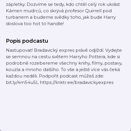
zápletky. Dozvíme se tedy, kdo chtěl celý rok ukrást
Kámen mudrců, co skrývá profesor Quirrell pod
turbanem a budeme svědky toho, jak bude Harry
doslova too hot to handle!
Popis podcastu
Nastupovat! Bradavický expres právě odjíždí. Vydejte
se semnou na cestu světem Harryho Pottera, kde si
podrobně rozebereme všechny knihy, filmy, postavy,
kouzla a mnoho dalšího. To vše a ještě více vás čeká
každou neděli. Podpořit podcast můžeš zde:
bit.ly/4m54u5L https://linktr.ee/bradavickyexpres