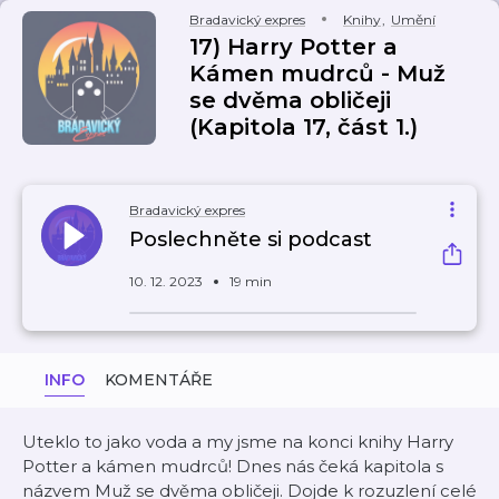
Bradavický expres
Knihy
,
Umění
17) Harry Potter a
Kámen mudrců - Muž
se dvěma obličeji
(Kapitola 17, část 1.)
Bradavický expres
Poslechněte si podcast
10. 12. 2023
19 min
INFO
KOMENTÁŘE
Uteklo to jako voda a my jsme na konci knihy Harry
Potter a kámen mudrců! Dnes nás čeká kapitola s
názvem Muž se dvěma obličeji. Dojde k rozuzlení celé