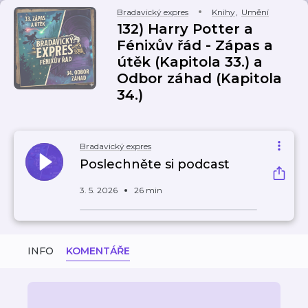
Bradavický expres
Knihy
,
Umění
132) Harry Potter a
Fénixův řád - Zápas a
útěk (Kapitola 33.) a
Odbor záhad (Kapitola
34.)
Bradavický expres
Poslechněte si podcast
3. 5. 2026
26 min
INFO
KOMENTÁŘE