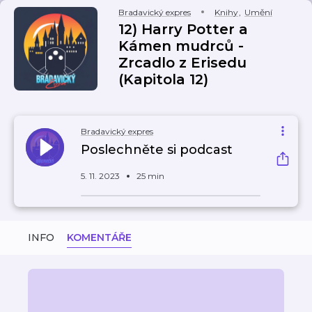
Bradavický expres
Knihy
,
Umění
12) Harry Potter a
Kámen mudrců -
Zrcadlo z Erisedu
(Kapitola 12)
Bradavický expres
Poslechněte si podcast
5. 11. 2023
25 min
INFO
KOMENTÁŘE