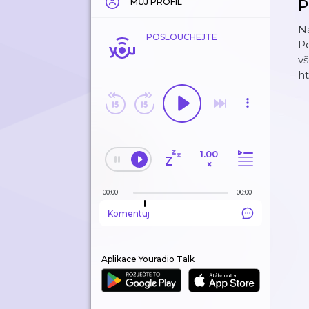
MŮJ PROFIL
P
Na
POSLOUCHEJTE
Po
vš
ht
1.00
×
00:00
00:00
Komentuj
Aplikace Youradio Talk