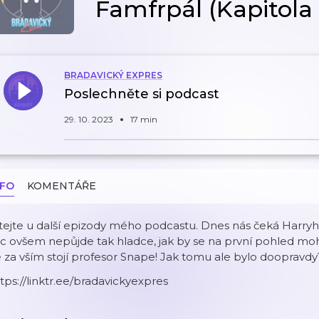
Famfrpál (Kapitola 
BRADAVICKÝ EXPRES
Poslechněte si podcast
29. 10. 2023
17 min
NFO
KOMENTÁŘE
tejte u další epizody mého podcastu. Dnes nás čeká Harry
c ovšem nepůjde tak hladce, jak by se na první pohled moh
 za vším stojí profesor Snape! Jak tomu ale bylo doopravdy
tps://linktr.ee/bradavickyexpres