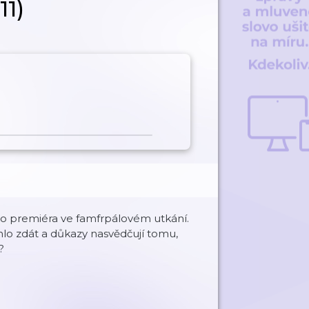
11)
ho premiéra ve famfrpálovém utkání.
lo zdát a důkazy nasvědčují tomu,
?