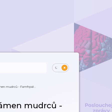
ámen mudrců - Famfrpál...
 Kámen mudrců -