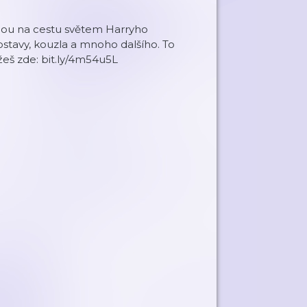
mnou na cestu světem Harryho
stavy, kouzla a mnoho dalšího. To
žeš zde: bit.ly/4m54u5L