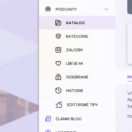
PODCASTY
KATALOG
KOUPENÉ
KATALOG
KATEGORIE
KATEGORIE
ZÁLOŽKY
ZÁLOŽKY
HISTORIE
LÍBÍ SE MI
I
ODEBÍRANÉ
HISTORIE
Ví
Ni
EDITORSKÉ TIPY
že
ht
ČLÁNKY BLOG