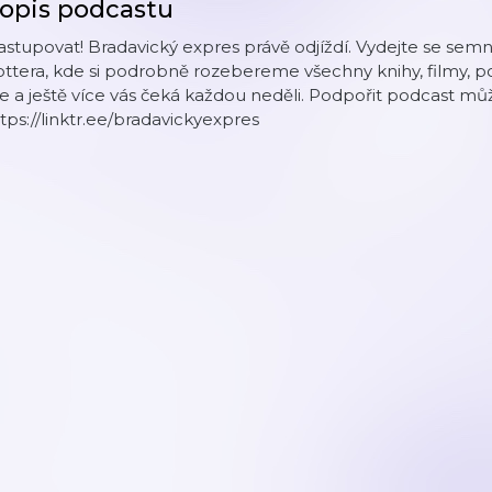
opis podcastu
stupovat! Bradavický expres právě odjíždí. Vydejte se se
ttera, kde si podrobně rozebereme všechny knihy, filmy, po
e a ještě více vás čeká každou neděli. Podpořit podcast mů
tps://linktr.ee/bradavickyexpres