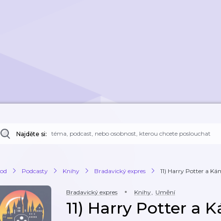
Najděte si:
od
Podcasty
Knihy
Bradavický expres
11) Harry Potter a K
Bradavický expres
Knihy
,
Umění
11) Harry Potter a