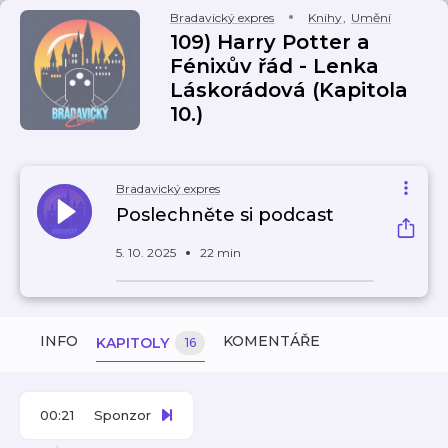
Bradavický expres
Knihy
,
Umění
109) Harry Potter a
Fénixův řád - Lenka
Láskorádová (Kapitola
10.)
Bradavický expres
Poslechněte si podcast
5. 10. 2025
22 min
INFO
KOMENTÁŘE
KAPITOLY
16
00:21
Sponzor