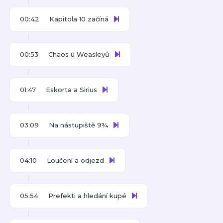
00:42
Kapitola 10 začíná
00:53
Chaos u Weasleyů
01:47
Eskorta a Sirius
03:09
Na nástupiště 9¾
04:10
Loučení a odjezd
05:54
Prefekti a hledání kupé