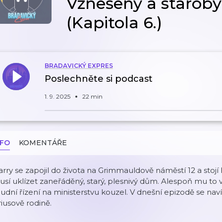
Vznešený a staroby
(Kapitola 6.)
BRADAVICKÝ EXPRES
Poslechněte si podcast
1. 9. 2025
22 min
NFO
KOMENTÁŘE
rry se zapojil do života na Grimmauldově náměstí 12 a stojí
sí uklízet zaneřáděný, starý, plesnivý dům. Alespoň mu to 
udní řízení na ministerstvu kouzel. V dnešní epizodě se n
riusově rodině.