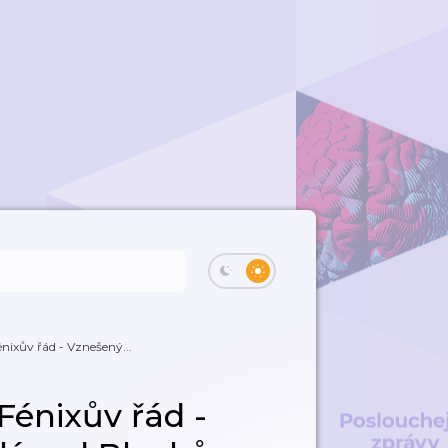
énixův řád - Vznešený...
 Fénixův řád -