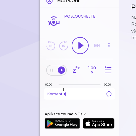
MŮJ PROFIL
P
POSLOUCHEJTE
Na
Po
vš
ht
1.00
×
00:00
00:00
Komentuj
Aplikace Youradio Talk