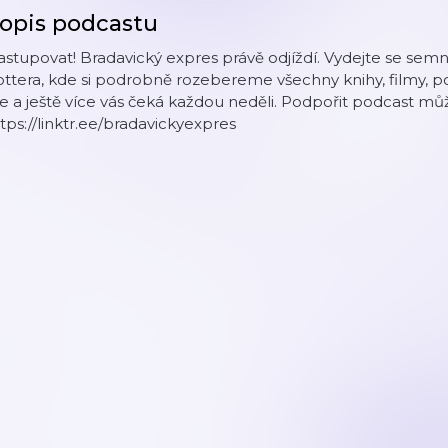
opis podcastu
stupovat! Bradavický expres právě odjíždí. Vydejte se se
ttera, kde si podrobně rozebereme všechny knihy, filmy, po
e a ještě více vás čeká každou neděli. Podpořit podcast mů
tps://linktr.ee/bradavickyexpres