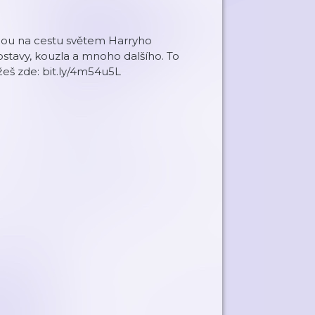
mnou na cestu světem Harryho
stavy, kouzla a mnoho dalšího. To
žeš zde: bit.ly/4m54u5L