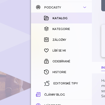
PODCASTY
KATALOG
KOUPENÉ
KATALOG
KATEGORIE
KATEGORIE
ZÁLOŽKY
ZÁLOŽKY
HISTORIE
LÍBÍ SE MI
ODEBÍRANÉ
I
HISTORIE
Ha
EDITORSKÉ TIPY
mu
so
ČLÁNKY BLOG
Si