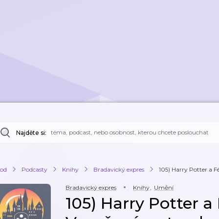
Najděte si:
od
Podcasty
Knihy
Bradavický expres
105) Harry Potter a F
Bradavický expres
Knihy
,
Umění
105) Harry Potter a