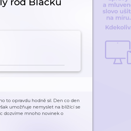
lý rod Blacků
 ho to opravdu hodně sil. Den co den
však umožňuje nemyslet na blížící se
avíc dozvíme mnoho novinek o