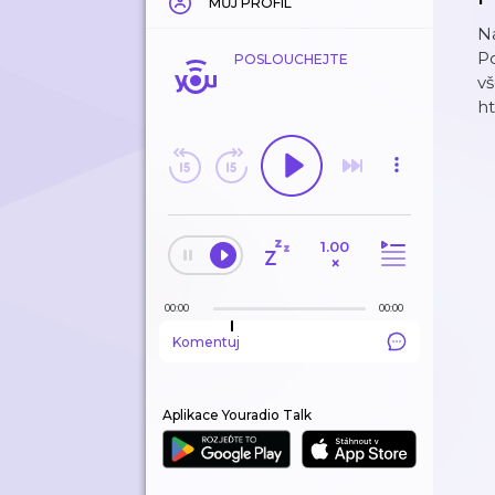
MŮJ PROFIL
Na
Po
POSLOUCHEJTE
vš
ht
1.00
×
00:00
00:00
Komentuj
Aplikace Youradio Talk