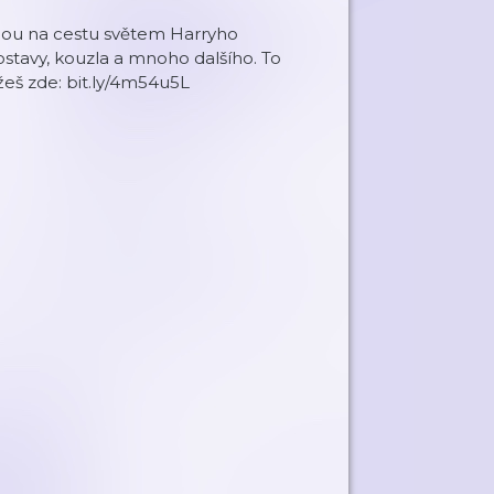
mnou na cestu světem Harryho
stavy, kouzla a mnoho dalšího. To
žeš zde: bit.ly/4m54u5L