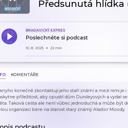
Předsunutá hlídka (
BRADAVICKÝ EXPRES
Poslechněte si podcast
10. 8. 2025
22 min
NFO
KOMENTÁŘE
rryho konečně zkontaktují jeho staří známí a mezi nimi je i
skytne příležitost, aby opustil dům Dursleyových a vydal s
ěta. Taková cesta ale není vůbec jednoduchá a může být do
lou organizaci bere na starost starý známý Alastor Moody.
opis podcastu