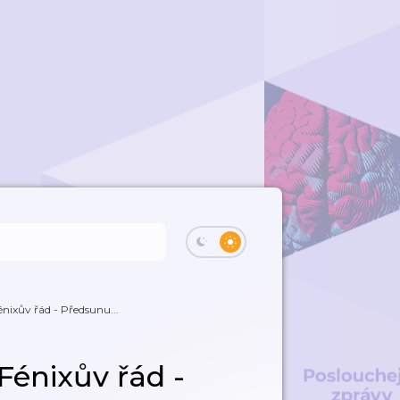
énixův řád - Předsunu...
 Fénixův řád -