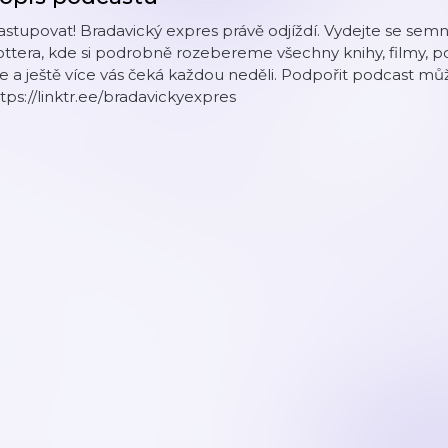
stupovat! Bradavický expres právě odjíždí. Vydejte se se
ttera, kde si podrobně rozebereme všechny knihy, filmy, po
e a ještě více vás čeká každou neděli. Podpořit podcast mů
tps://linktr.ee/bradavickyexpres