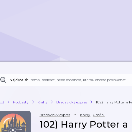
Najděte si:
od
Podcasty
Knihy
Bradavický expres
102) Harry Potter a F
Bradavický expres
Knihy
,
Umění
102) Harry Potter a