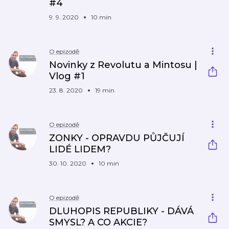
#4
9. 9. 2020
10 min
O epizodě
Novinky z Revolutu a Mintosu |
Vlog #1
23. 8. 2020
19 min
O epizodě
ZONKY - OPRAVDU PŮJČUJÍ
LIDÉ LIDEM?
30. 10. 2020
10 min
O epizodě
DLUHOPIS REPUBLIKY - DÁVÁ
SMYSL? A CO AKCIE?