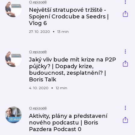
O epizodě
Největší stratupové tržiště -
Spojení Crodcube a Seedrs |
Vlog 6
27. 10. 2020
13 min
O epizodě
Jaký vliv bude mít krize na P2P
půjčky? | Dopady krize,
budoucnost, zesplatnění? |
Boris Talk
4. 10. 2020
12 min
O epizodě
Aktivity, plány a představení
nového podcastu | Boris
Pazdera Podcast 0