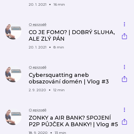
20. 1. 2021
16 min
O epizodě
CO JE FOMO? | DOBRÝ SLUHA,
ALE ZLÝ PÁN
20. 1. 2021
8 min
O epizodě
Cybersquatting aneb
obsazování domén | Vlog #3
2. 9. 2020
12 min
O epizodě
ZONKY a AIR BANK? SPOJENÍ
P2P PŮJČEK A BANKY! | Vlog #5
18. 9. 2020
13 min