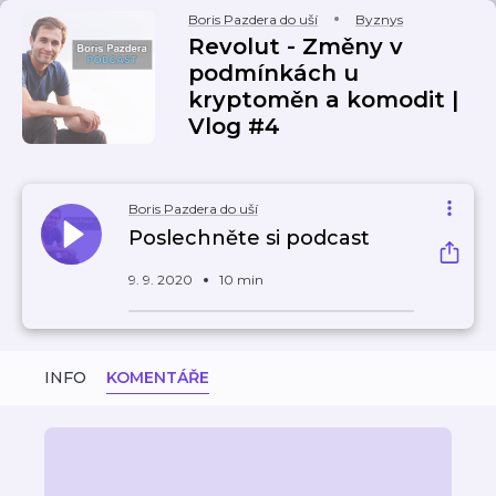
Boris Pazdera do uší
Byznys
Revolut - Změny v
podmínkách u
kryptoměn a komodit |
Vlog #4
Boris Pazdera do uší
Poslechněte si podcast
9. 9. 2020
10 min
INFO
KOMENTÁŘE