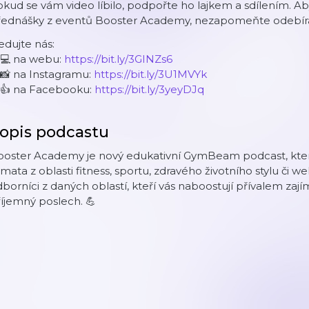
kud se vám video líbilo, podpořte ho lajkem a sdílením. 
řednášky z eventů Booster Academy, nezapomeňte odebír
edujte nás:
 💻 na webu:
https://bit.ly/3GINZs6
📸 na Instagramu:
https://bit.ly/3U1MVYk
 👍 na Facebooku:
https://bit.ly/3yeyDJq
opis podcastu
ooster Academy je nový edukativní GymBeam podcast, kter
mata z oblasti fitness, sportu, zdravého životního stylu či w
borníci z daných oblastí, kteří vás naboostují přívalem za
íjemný poslech. 💪