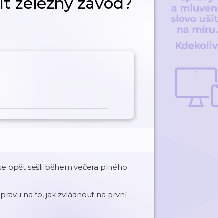
ít železný závod?
e se opět sešli během večera plného
pravu na to, jak zvládnout na první