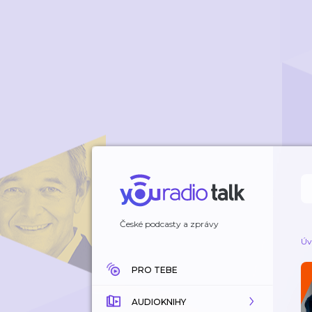
České podcasty a zprávy
Úv
PRO TEBE
AUDIOKNIHY