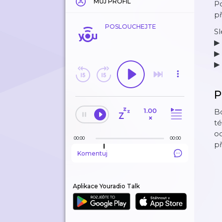
MŮJ PROFIL
Po
p
POSLOUCHEJTE
Sl
▶
▶ 
▶
P
1.00
B
×
té
od
00:00
00:00
př
Komentuj
Aplikace Youradio Talk