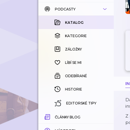
PODCASTY
KATALOG
KOUPENÉ
KATALOG
KATEGORIE
KATEGORIE
ZÁLOŽKY
ZÁLOŽKY
HISTORIE
LÍBÍ SE MI
ODEBÍRANÉ
I
HISTORIE
Da
EDITORSKÉ TIPY
in
Z 
ČLÁNKY BLOG
po