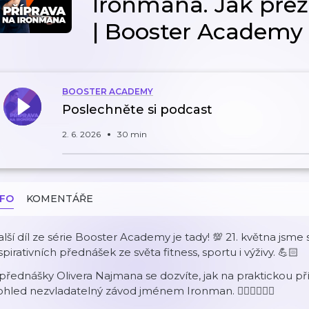
Ironmana. Jak přež
| Booster Academy
BOOSTER ACADEMY
Poslechněte si podcast
2. 6. 2026
30 min
NFO
KOMENTÁŘE
lší díl ze série Booster Academy je tady! 💯 21. května jsm
spirativních přednášek ze světa fitness, sportu i výživy. 💪🏻
přednášky Olivera Najmana se dozvíte, jak na praktickou pří
hled nezvladatelný závod jménem Ironman. 🏊‍♂️🚴‍♂️🏃‍♂️