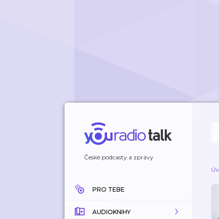
České podcasty a zprávy
Úv
PRO TEBE
AUDIOKNIHY