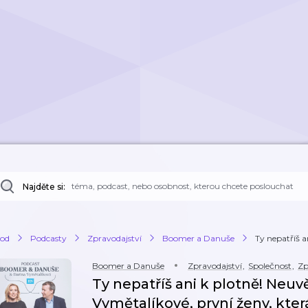
Najděte si:
od
Podcasty
Zpravodajství
Boomer a Danuše
Ty nepatříš an
Boomer a Danuše
Zpravodajství
,
Společnost
,
Zp
Ty nepatříš ani k plotně! Neuv
Vymětalíkové, první ženy, kter