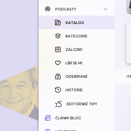
PODCASTY
KATALOG
KOUPENÉ
KATALOG
KATEGORIE
KATEGORIE
ZÁLOŽKY
ZÁLOŽKY
HISTORIE
LÍBÍ SE MI
I
ODEBÍRANÉ
HISTORIE
EDITORSKÉ TIPY
ČLÁNKY BLOG