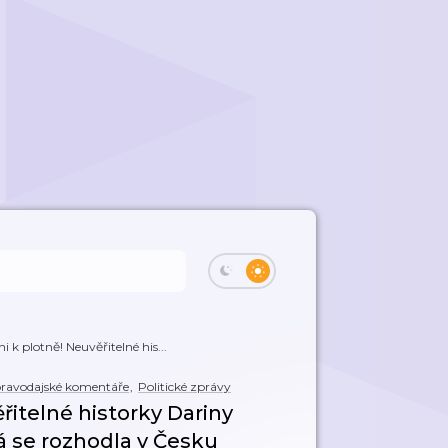
i k plotně! Neuvěřitelné his...
ravodajské komentáře
,
Politické zprávy
ěřitelné historky Dariny
á se rozhodla v Česku