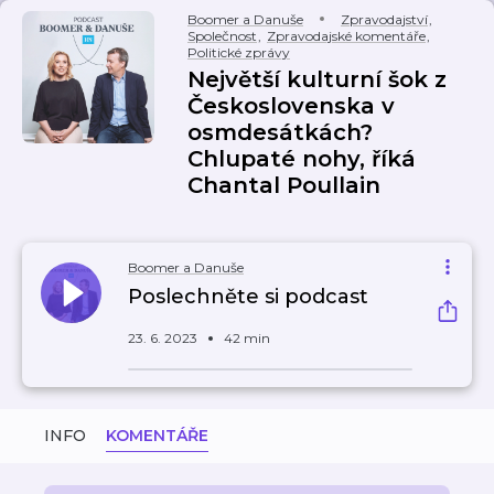
Boomer a Danuše
Zpravodajství
,
Společnost
,
Zpravodajské komentáře
,
Politické zprávy
Největší kulturní šok z
Československa v
osmdesátkách?
Chlupaté nohy, říká
Chantal Poullain
Boomer a Danuše
Poslechněte si podcast
23. 6. 2023
42 min
INFO
KOMENTÁŘE