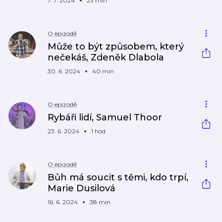
7. 7. 2024
23 min
O epizodě
Může to být způsobem, který
nečekáš, Zdeněk Dlabola
30. 6. 2024
40 min
O epizodě
Rybáři lidí, Samuel Thoor
23. 6. 2024
1 hod
O epizodě
Bůh má soucit s těmi, kdo trpí,
Marie Dusilová
16. 6. 2024
38 min