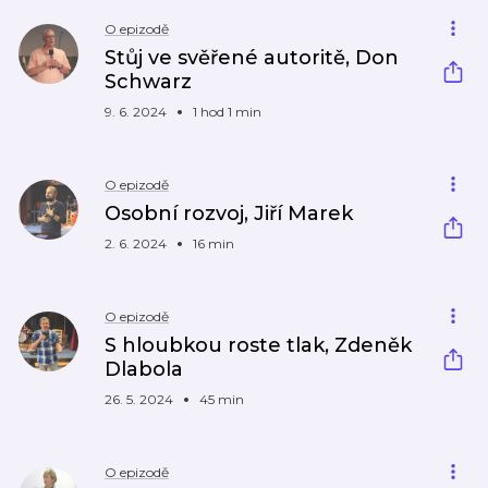
O epizodě
Stůj ve svěřené autoritě, Don
Schwarz
9. 6. 2024
1 hod 1 min
O epizodě
Osobní rozvoj, Jiří Marek
2. 6. 2024
16 min
O epizodě
S hloubkou roste tlak, Zdeněk
Dlabola
26. 5. 2024
45 min
O epizodě