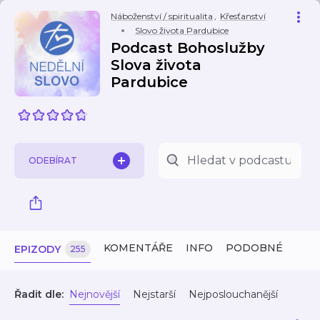
Náboženství / spiritualita
,
Křesťanství
Slovo života Pardubice
Podcast Bohoslužby
Slova života
Pardubice
ODEBÍRAT
KOMENTÁŘE
INFO
PODOBNÉ
EPIZODY
255
Řadit dle:
Nejnovější
Nejstarší
Nejposlouchanější