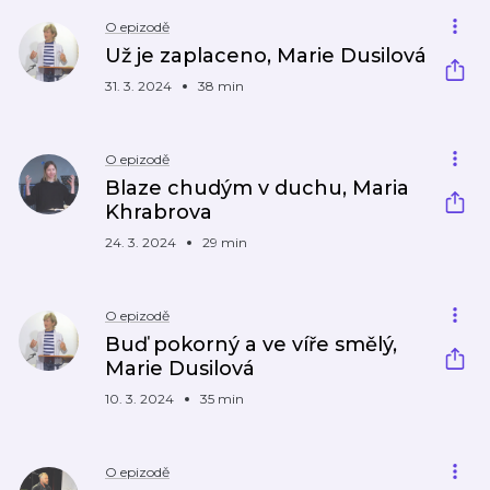
O epizodě
Už je zaplaceno, Marie Dusilová
31. 3. 2024
38 min
O epizodě
Blaze chudým v duchu, Maria
Khrabrova
24. 3. 2024
29 min
O epizodě
Buď pokorný a ve víře smělý,
Marie Dusilová
10. 3. 2024
35 min
O epizodě