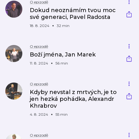
O epizodě
Dokud neoznámím tvou moc
své generaci, Pavel Radosta
18. 8. 2024
32 min
O epizodě
Boží jména, Jan Marek
11. 8. 2024
56 min
O epizodě
Kdyby nevstal z mrtvých, je to
jen hezká pohádka, Alexandr
Khrabrov
4. 8. 2024
55 min
O epizodě