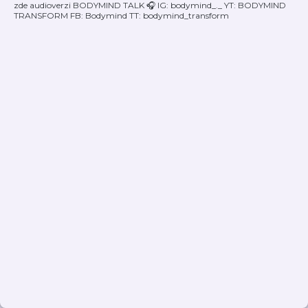
zde audioverzi BODYMIND TALK 🎧 IG: bodymind_._ YT: BODYMIND
TRANSFORM FB: Bodymind TT: bodymind_transform