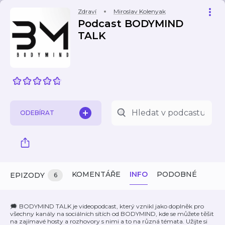
Zdraví
Miroslav Kolenyak
Podcast BODYMIND
TALK
ODEBÍRAT
KOMENTÁŘE
INFO
PODOBNÉ
EPIZODY
6
🗯️ BODYMIND TALK je videopodcast, který vznikl jako doplněk pro
všechny kanály na sociálních sítích od BODYMIND, kde se můžete těšit
na zajímavé hosty a rozhovory s nimi a to na různá témata. Užijte si