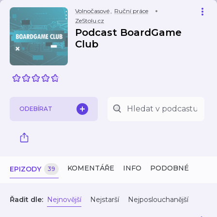
Volnočasové
,
Ruční práce
ZeStolu.cz
Podcast BoardGame
Club
ODEBÍRAT
KOMENTÁŘE
INFO
PODOBNÉ
EPIZODY
39
Řadit dle:
Nejnovější
Nejstarší
Nejposlouchanější