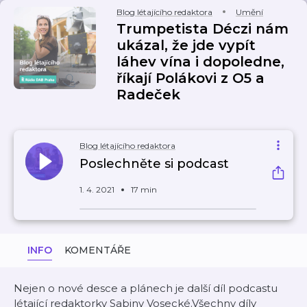
Blog létajícího redaktora
Umění
Trumpetista Déczi nám
ukázal, že jde vypít
láhev vína i dopoledne,
říkají Polákovi z O5 a
Radeček
Blog létajícího redaktora
Poslechněte si podcast
1. 4. 2021
17 min
INFO
KOMENTÁŘE
Nejen o nové desce a plánech je další díl podcastu
létající redaktorky Sabiny Vosecké.Všechny díly