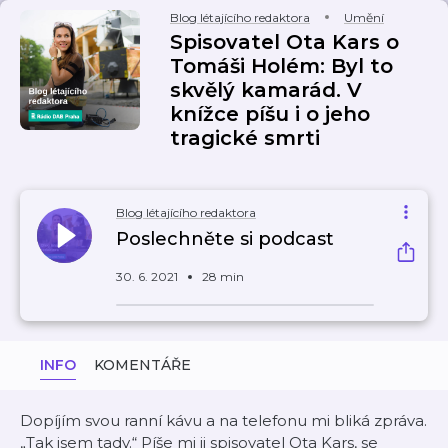
Blog létajícího redaktora
Umění
Spisovatel Ota Kars o
Tomáši Holém: Byl to
skvělý kamarád. V
knížce píšu i o jeho
tragické smrti
Blog létajícího redaktora
Poslechněte si podcast
30. 6. 2021
28 min
INFO
KOMENTÁŘE
Dopíjím svou ranní kávu a na telefonu mi bliká zpráva.
„Tak jsem tady.“ Píše mi ji spisovatel Ota Kars, se