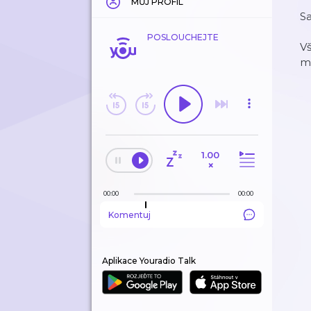
MŮJ PROFIL
Sa
POSLOUCHEJTE
Vš
m
1.00
×
00:00
00:00
Komentuj
Aplikace Youradio Talk