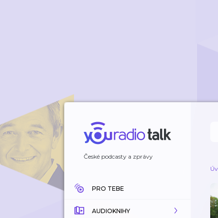
České podcasty a zprávy
Úv
PRO TEBE
AUDIOKNIHY