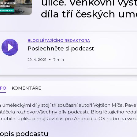
ulice. Venkovní výs
díla tří českých um
BLOG LÉTAJÍCÍHO REDAKTORA
Poslechněte si podcast
29. 4. 2021
7 min
NFO
KOMENTÁŘE
 uměleckými díly stojí tři současní autoři Vojtěch Míča, Pave
táčela rozhovor.Všechny díly podcastu Blog létajícího re
mobilní aplikaci mujRozhlas pro Android a iOS nebo na we
opis podcastu