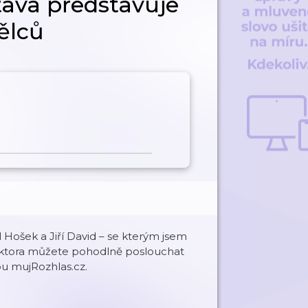
tava představuje
ělců
l Hošek a Jiří David – se kterým jsem
daktora můžete pohodlně poslouchat
bu mujRozhlas.cz.