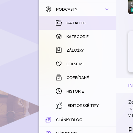
PODCASTY
KATALOG
KOUPENÉ
KATALOG
KATEGORIE
KATEGORIE
ZÁLOŽKY
ZÁLOŽKY
HISTORIE
LÍBÍ SE MI
ODEBÍRANÉ
I
HISTORIE
Za
EDITORSKÉ TIPY
na
v 
ČLÁNKY BLOG
P