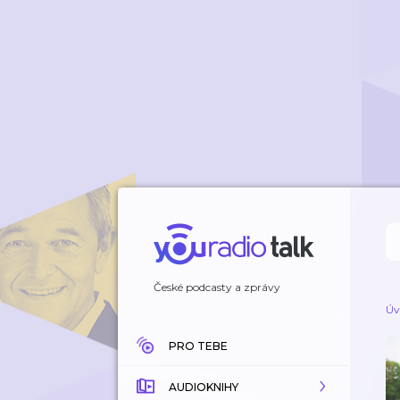
České podcasty a zprávy
Úv
PRO TEBE
AUDIOKNIHY