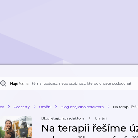
Najděte si:
od
Podcasty
Umění
Blog létajícího redaktora
Na terapii řeší
Blog létajícího redaktora
Umění
Na terapii řešíme úz