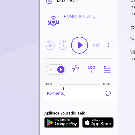
p
MŮJ PROFIL
m
mu
POSLOUCHEJTE
P
Sa
Vš
m
1.00
×
00:00
00:00
Komentuj
Aplikace Youradio Talk