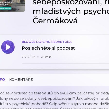
sebepoškozování, ř
mladistvých psych
Čermáková
BLOG LÉTAJÍCÍHO REDAKTORA
Poslechněte si podcast
7. 7. 2022
28 min
NFO
KOMENTÁŘE
oč se v ordinacích terapeutů objevují čím dál častěji přípa
klony nebo se sklony k sebepoškozování? Jak takovým prob
ržet v psychické pohodě? Odpovědi na tyto a mnoho dalšíc