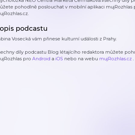
sycholožka NEO Centra Markéta Čermáková.Všechny díly pod
ůžete pohodlně poslouchat v mobilní aplikaci mujRozhlas 
jRozhlas.cz.
opis podcastu
bina Vosecká vám přinese kulturní události z Prahy.
echny díly podcastu Blog létajícího redaktora můžete poho
ujRozhlas pro
Android
a
iOS
nebo na webu
mujRozhlas.cz
.