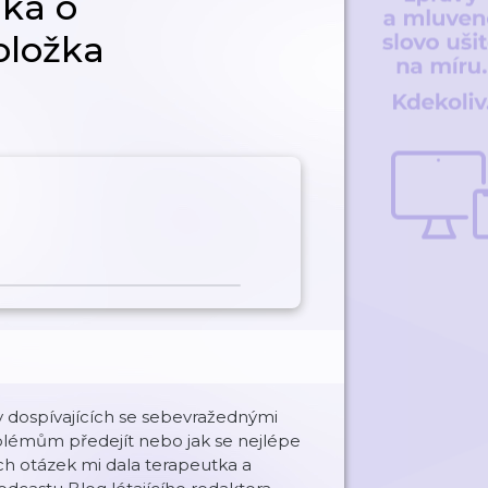
íká o
oložka
dy dospívajících se sebevražednými
lémům předejít nebo jak se nejlépe
h otázek mi dala terapeutka a