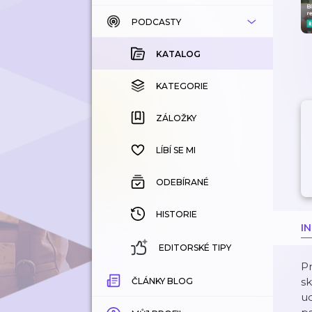
PODCASTY
KATALOG
KOUPENÉ
KATALOG
KATEGORIE
KATEGORIE
ZÁLOŽKY
ZÁLOŽKY
HISTORIE
LÍBÍ SE MI
ODEBÍRANÉ
HISTORIE
I
EDITORSKÉ TIPY
Pr
s
ČLÁNKY BLOG
ud