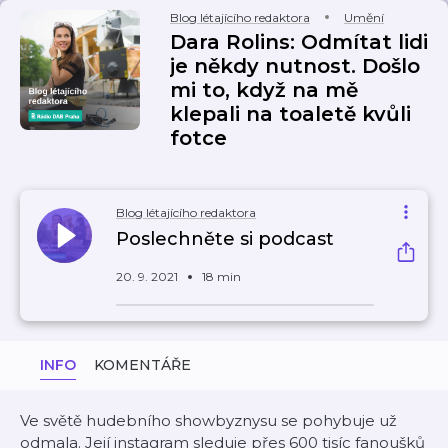
Blog létajícího redaktora
Umění
Dara Rolins: Odmítat lidi
je někdy nutnost. Došlo
mi to, když na mě
klepali na toaletě kvůli
fotce
Blog létajícího redaktora
Poslechněte si podcast
20. 9. 2021
18 min
INFO
KOMENTÁŘE
Ve světě hudebního showbyznysu se pohybuje už
odmala. Její instagram sleduje přes 600 tisíc fanoušků