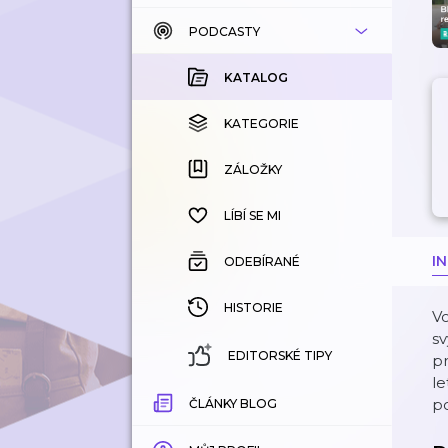
PODCASTY
KATALOG
KOUPENÉ
KATALOG
KATEGORIE
KATEGORIE
ZÁLOŽKY
ZÁLOŽKY
HISTORIE
LÍBÍ SE MI
I
ODEBÍRANÉ
HISTORIE
Vo
sv
EDITORSKÉ TIPY
pr
l
po
ČLÁNKY BLOG