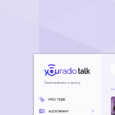
České podcasty a zprávy
Úv
PRO TEBE
AUDIOKNIHY