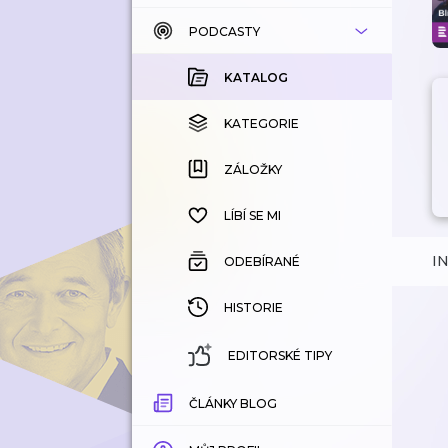
PODCASTY
KATALOG
KOUPENÉ
KATALOG
KATEGORIE
KATEGORIE
ZÁLOŽKY
ZÁLOŽKY
HISTORIE
LÍBÍ SE MI
I
ODEBÍRANÉ
HISTORIE
EDITORSKÉ TIPY
ČLÁNKY BLOG