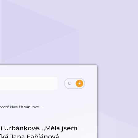
poctě Nadi Urbánkové. ...
di Urbánkové. „Měla jsem
íká Jana Fabiánová