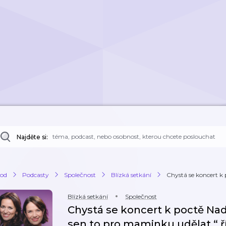
Najděte si:
od
Podcasty
Společnost
Blízká setkání
Chystá se koncert k 
Blízká setkání
Společnost
Chystá se koncert k poctě Na
sen to pro maminku udělat,“ ř