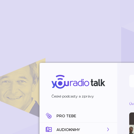
České podcasty a zprávy
Úv
PRO TEBE
AUDIOKNIHY