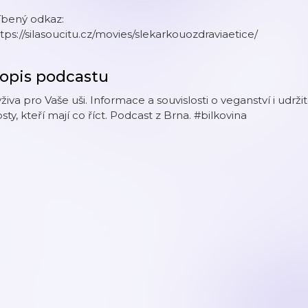
íbený odkaz:
tps://silasoucitu.cz/movies/slekarkouozdraviaetice/
opis podcastu
živa pro Vaše uši. Informace a souvislosti o veganství i udrži
sty, kteří mají co říct. Podcast z Brna. #bilkovina