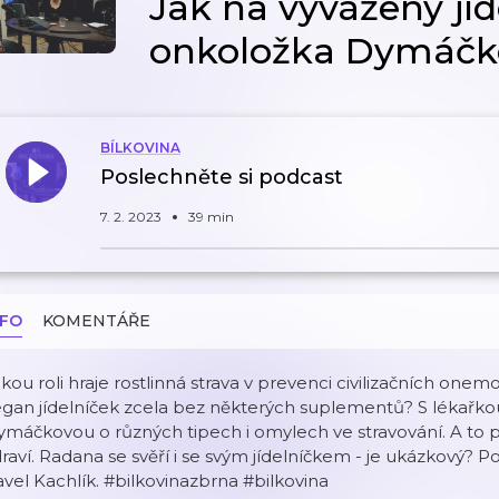
Jak na vyvážený jíd
onkoložka Dymáčk
BÍLKOVINA
Poslechněte si podcast
7. 2. 2023
39 min
NFO
KOMENTÁŘE
kou roli hraje rostlinná strava v prevenci civilizačních onemo
egan jídelníček zcela bez některých suplementů? S lékařk
máčkovou o různých tipech i omylech ve stravování. A to p
raví. Radana se svěří i se svým jídelníčkem - je ukázkový? Po
vel Kachlík. #bilkovinazbrna #bilkovina