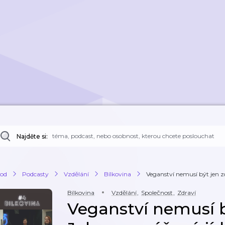
Najděte si:
od
Podcasty
Vzdělání
Bílkovina
Veganství nemusí být jen zd
Bílkovina
Vzdělání
,
Společnost
,
Zdraví
Veganství nemusí b