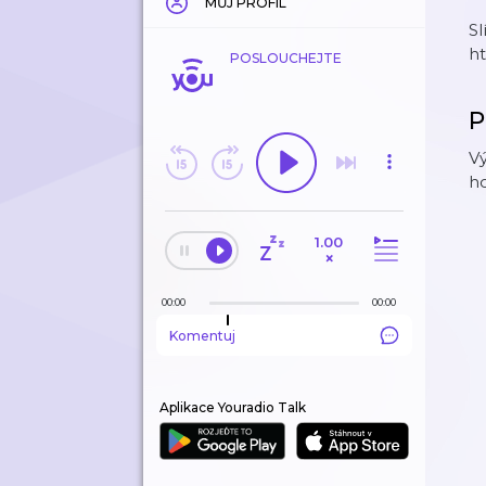
MŮJ PROFIL
Sl
ht
POSLOUCHEJTE
P
Vý
ho
1.00
×
00:00
00:00
Komentuj
Aplikace Youradio Talk