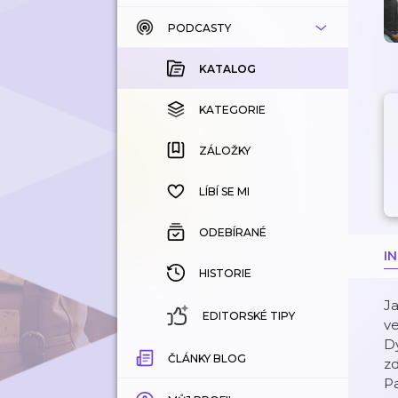
PODCASTY
KATALOG
KOUPENÉ
KATALOG
KATEGORIE
KATEGORIE
ZÁLOŽKY
ZÁLOŽKY
HISTORIE
LÍBÍ SE MI
ODEBÍRANÉ
I
HISTORIE
Ja
EDITORSKÉ TIPY
v
Dy
ČLÁNKY BLOG
zd
Pa