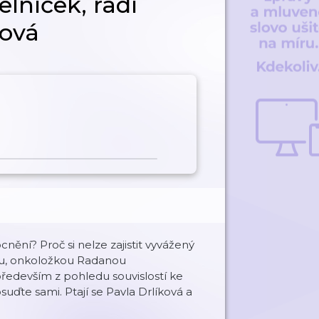
elníček, radí
ová
cnění? Proč si nelze zajistit vyvážený
ou, onkoložkou Radanou
ředevším z pohledu souvislostí ke
suďte sami. Ptají se Pavla Drlíková a