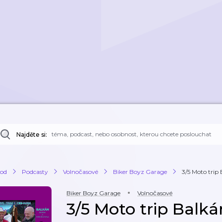
Najděte si:
od
Podcasty
Volnočasové
Biker Boyz Garage
3/5 Moto trip
Biker Boyz Garage
Volnočasové
3/5 Moto trip Balká