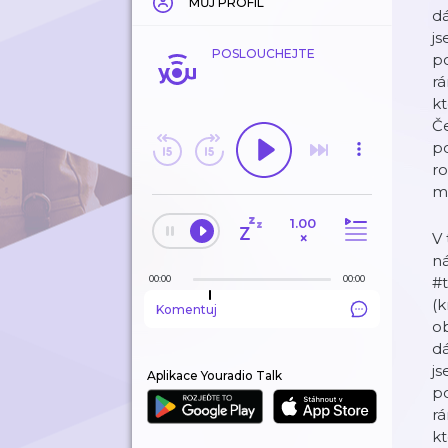
MŮJ PROFIL
dá
js
POSLOUCHEJTE
po
rá
kt
Če
po
ro
m
1.00
×
V 
ná
00:00
00:00
#t
(k
Komentuj
ob
dá
js
Aplikace Youradio Talk
po
rá
kt