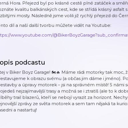
rná Hora. Přejezd byl po krásné cestě plné zatáček a směř
znáte kvalitu balkánských cest, kde se střídá krásný asfalt 
zbitými mosty. Následně jsme volili již rychlý přejezd do Čer
nto díl a naší další tvorbu můžete vidět na Youtube:
https://www.youtube.com/@BikerBoyzGarage?sub_confirmat
opis podcastu
tej v Biker Boyz Garage! 🏍️🔥 Máme rádi motorky tak moc, že
estavujeme k obrazu svému (a občas jim dáme i jméno). Po
estavby a úpravy motorek – jsi na správném místě! S námi 
ojedeš nejzajímavější trasy a možná se i ztratíš (ale to k dobr
íběhy trail blazerů, kteří se nebojí vyrazit za horizont. Nech
jnovější zprávy ze světa motorek a sem tam nějaká ta kurioz
sedni a nastartuj!