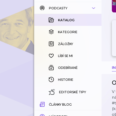
PODCASTY
KATALOG
KOUPENÉ
KATALOG
KATEGORIE
KATEGORIE
ZÁLOŽKY
ZÁLOŽKY
HISTORIE
LÍBÍ SE MI
I
ODEBÍRANÉ
HISTORIE
O
V 
EDITORSKÉ TIPY
ná
#t
ČLÁNKY BLOG
(k
ob