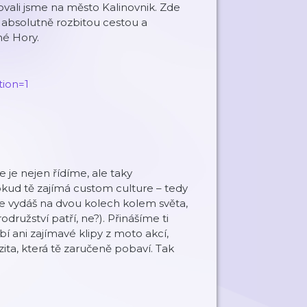
ovali jsme na město Kalinovnik. Zde
s absolutně rozbitou cestou a
né Hory.
ion=1
 je nejen řídíme, ale taky
kud tě zajímá custom culture – tedy
se vydáš na dvou kolech kolem světa,
odružství patří, ne?). Přinášíme ti
ybí ani zajímavé klipy z moto akcí,
ita, která tě zaručeně pobaví. Tak