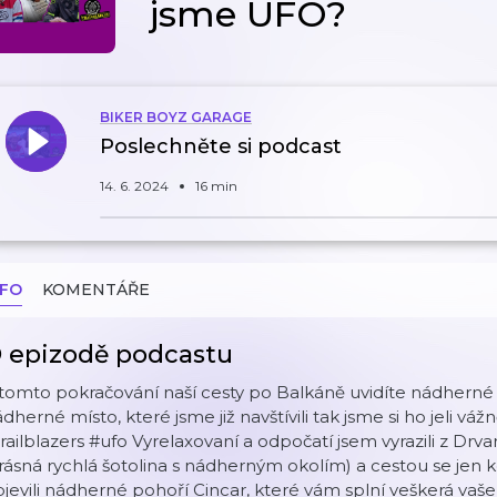
jsme UFO?
BIKER BOYZ GARAGE
Poslechněte si podcast
14. 6. 2024
16 min
NFO
KOMENTÁŘE
 epizodě podcastu
tomto pokračování naší cesty po Balkáně uvidíte nádherné 
dherné místo, které jsme již navštívili tak jsme si ho jeli vá
railblazers #ufo Vyrelaxovaní a odpočatí jsem vyrazili z Drv
rásná rychlá šotolina s nádherným okolím) a cestou se jen k
jevili nádherné pohoří Cincar, které vám splní veškerá vaše