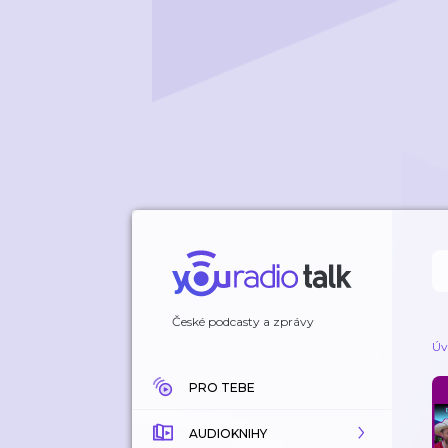
České podcasty a zprávy
Úv
PRO TEBE
AUDIOKNIHY