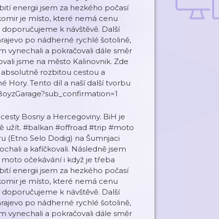
ití energii jsem za hezkého počasí
ukomir je místo, které nemá cenu
 = doporučujeme k návštěvě. Další
rajevo po nádherné rychlé šotolině,
m vynechali a pokračovali dále směr
ovali jsme na město Kalinovnik. Zde
s absolutně rozbitou cestou a
é Hory. Tento díl a naší další tvorbu
rBoyzGarage?sub_confirmation=1
cesty Bosny a Hercegoviny. BiH je
žně užít. #balkan #offroad #trip #moto
aru (Etno Selo Dodig) na Šumnjaci
ochali a kafíčkovali. Následně jsem
 moto očekávání i když je třeba
ití energii jsem za hezkého počasí
ukomir je místo, které nemá cenu
 = doporučujeme k návštěvě. Další
rajevo po nádherné rychlé šotolině,
m vynechali a pokračovali dále směr