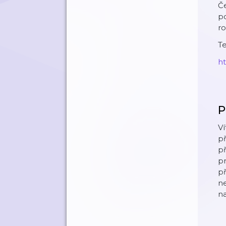
Če
po
ro
Te
⁠
P
Ví
př
př
pr
př
ne
na