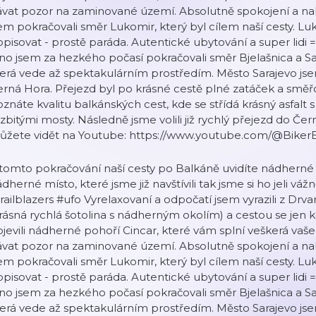
vat pozor na zaminované území. Absolutně spokojení a nab
em pokračovali směr Lukomir, který byl cílem naší cesty. L
pisovat - prostě paráda. Autentické ubytování a super lidi
no jsem za hezkého počasí pokračovali směr Bjelašnica a Sa
erá vede až spektakulárním prostředím. Město Sarajevo jse
rná Hora. Přejezd byl po krásné cestě plné zatáček a směř
znáte kvalitu balkánských cest, kde se střídá krásný asfalt 
zbitými mosty. Následně jsme volili již rychlý přejezd do Čern
ůžete vidět na Youtube: ⁠https://www.youtube.com/@Bike
tomto pokračování naší cesty po Balkáně uvidíte nádherné 
dherné místo, které jsme již navštívili tak jsme si ho jeli vá
railblazers #ufo Vyrelaxovaní a odpočatí jsem vyrazili z Drv
rásná rychlá šotolina s nádherným okolím) a cestou se jen k
jevili nádherné pohoří Cincar, které vám splní veškerá vaše
vat pozor na zaminované území. Absolutně spokojení a nab
em pokračovali směr Lukomir, který byl cílem naší cesty. L
pisovat - prostě paráda. Autentické ubytování a super lidi
no jsem za hezkého počasí pokračovali směr Bjelašnica a Sa
erá vede až spektakulárním prostředím. Město Sarajevo jse