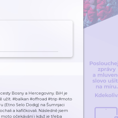
cesty Bosny a Hercegoviny. BiH je
žně užít. #balkan #offroad #trip #moto
aru (Etno Selo Dodig) na Šumnjaci
ochali a kafíčkovali. Následně jsem
 moto očekávání i když je třeba