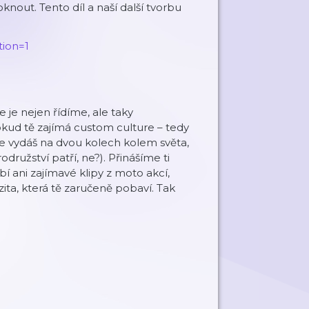
nout. Tento díl a naší další tvorbu
ion=1
 je nejen řídíme, ale taky
kud tě zajímá custom culture – tedy
se vydáš na dvou kolech kolem světa,
odružství patří, ne?). Přinášíme ti
ybí ani zajímavé klipy z moto akcí,
ita, která tě zaručeně pobaví. Tak