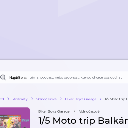
Najděte si:
od
Podcasty
Volnočasové
Biker Boyz Garage
1/5 Moto trip 
Biker Boyz Garage
Volnočasové
1/5 Moto trip Balká