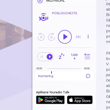
MŮJ PROFIL
če
ab
POSLOUCHEJTE
Bi
čá
na
pr
pr
m
Př
1.00
×
bu
V 
00:00
00:00
po
js
Komentuj
če
ab
Bi
Aplikace Youradio Talk
čá
na
pr