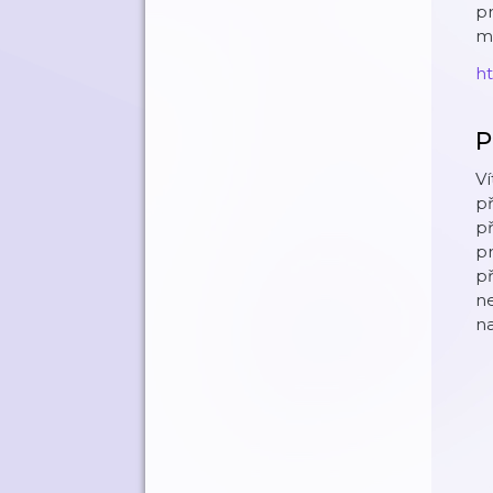
pr
m
h
P
Ví
př
př
pr
př
ne
na