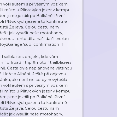
sem volil autem s přívěsným vozíkem
i místo u Plitvických jezer v kempu
en jsme jezdili po Balkáně. První
olí Plitvických jezer a to konkrétně
iště Željava. Celou cestu nám
řešit jak vysušit naše motohadry,
nout. Tento díl a naší další tvorbu
BoyzGarage?sub_confirmation=1
Trailblazers projekt, kde vám
 #offroad #trip #moto #trailblazers
ně. Cesta byla naplánována většinou
Hoře a Albánii. Ještě při odjezdu
ánku, ale není nic co by nevyřešila
sem volil autem s přívěsným vozíkem
i místo u Plitvických jezer v kempu
en jsme jezdili po Balkáně. První
olí Plitvických jezer a to konkrétně
iště Željava. Celou cestu nám
řešit jak vysušit naše motohadry,