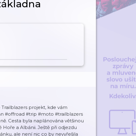
základna
Trailblazers projekt, kde vám
 #offroad #trip #moto #trailblazers
ně. Cesta byla naplánována většinou
Hoře a Albánii. Ještě při odjezdu
ánku, ale není nic co by nevyřešila