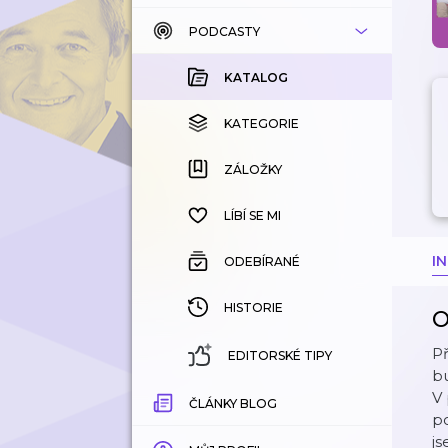
PODCASTY
KATALOG
KOUPENÉ
KATALOG
KATEGORIE
KATEGORIE
ZÁLOŽKY
ZÁLOŽKY
HISTORIE
LÍBÍ SE MI
I
ODEBÍRANÉ
HISTORIE
O
Př
EDITORSKÉ TIPY
bu
V 
ČLÁNKY BLOG
po
js