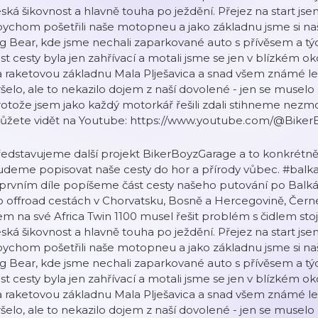
ská šikovnost a hlavně touha po ježdění. Přejez na start j
ychom pošetřili naše motopneu a jako základnu jsme si našl
g Bear, kde jsme nechali zaparkované auto s přívěsem a týd
st cesty byla jen zahřívací a motali jsme se jen v blízkém ok
 raketovou základnu Mala Plješavica a snad všem známé let
šelo, ale to nekazilo dojem z naší dovolené - jen se muselo 
otože jsem jako každý motorkář řešili zdali stihneme nezmok
ůžete vidět na Youtube: https://www.youtube.com/@Biker
edstavujeme další projekt BikerBoyzGarage a to konkrétně 
deme popisovat naše cesty do hor a přírody vůbec. #balkan
prvním díle popíšeme část cesty našeho putování po Balká
 offroad cestách v Chorvatsku, Bosně a Hercegovině, Černé 
em na své Africa Twin 1100 musel řešit problém s čidlem stoj
ská šikovnost a hlavně touha po ježdění. Přejez na start j
ychom pošetřili naše motopneu a jako základnu jsme si našl
g Bear, kde jsme nechali zaparkované auto s přívěsem a týd
st cesty byla jen zahřívací a motali jsme se jen v blízkém ok
 raketovou základnu Mala Plješavica a snad všem známé let
šelo, ale to nekazilo dojem z naší dovolené - jen se muselo 