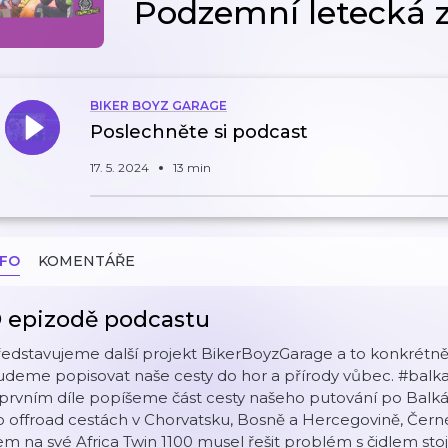
Podzemní letecká 
BIKER BOYZ GARAGE
Poslechněte si podcast
17. 5. 2024
13 min
NFO
KOMENTÁŘE
 epizodě podcastu
edstavujeme další projekt BikerBoyzGarage a to konkrétně 
deme popisovat naše cesty do hor a přírody vůbec. #balkan
prvním díle popíšeme část cesty našeho putování po Balká
 offroad cestách v Chorvatsku, Bosně a Hercegovině, Černé 
em na své Africa Twin 1100 musel řešit problém s čidlem stoj