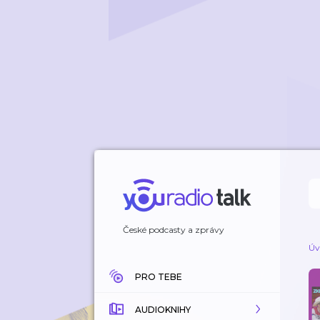
České podcasty a zprávy
Úv
PRO TEBE
AUDIOKNIHY