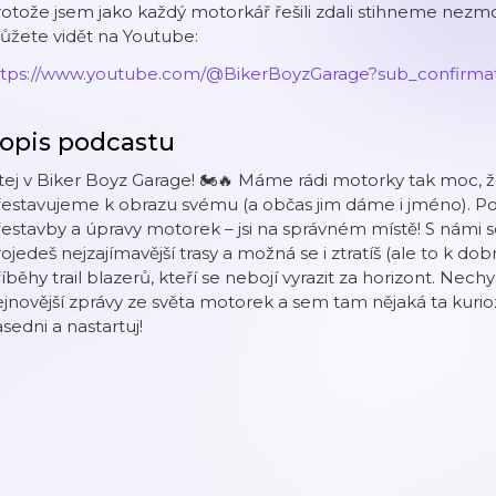
otože jsem jako každý motorkář řešili zdali stihneme nezmok
ůžete vidět na Youtube:
ttps://www.youtube.com/@BikerBoyzGarage?sub_confirmat
opis podcastu
tej v Biker Boyz Garage! 🏍️🔥 Máme rádi motorky tak moc, že
estavujeme k obrazu svému (a občas jim dáme i jméno). Po
estavby a úpravy motorek – jsi na správném místě! S námi 
ojedeš nejzajímavější trasy a možná se i ztratíš (ale to k dobr
íběhy trail blazerů, kteří se nebojí vyrazit za horizont. Nech
jnovější zprávy ze světa motorek a sem tam nějaká ta kurioz
sedni a nastartuj!