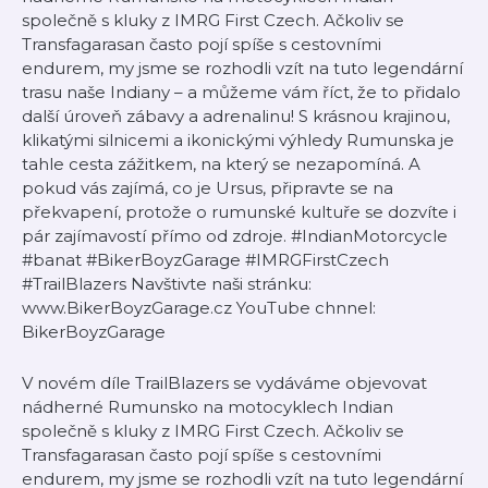
společně s kluky z IMRG First Czech. Ačkoliv se
Transfagarasan často pojí spíše s cestovními
endurem, my jsme se rozhodli vzít na tuto legendární
trasu naše Indiany – a můžeme vám říct, že to přidalo
další úroveň zábavy a adrenalinu! S krásnou krajinou,
klikatými silnicemi a ikonickými výhledy Rumunska je
tahle cesta zážitkem, na který se nezapomíná. A
pokud vás zajímá, co je Ursus, připravte se na
překvapení, protože o rumunské kultuře se dozvíte i
pár zajímavostí přímo od zdroje. #IndianMotorcycle
#banat #BikerBoyzGarage #IMRGFirstCzech
#TrailBlazers Navštivte naši stránku:
⁠www.BikerBoyzGarage.cz⁠ YouTube chnnel:
⁠BikerBoyzGarage
V novém díle TrailBlazers se vydáváme objevovat
nádherné Rumunsko na motocyklech Indian
společně s kluky z IMRG First Czech. Ačkoliv se
Transfagarasan často pojí spíše s cestovními
endurem, my jsme se rozhodli vzít na tuto legendární