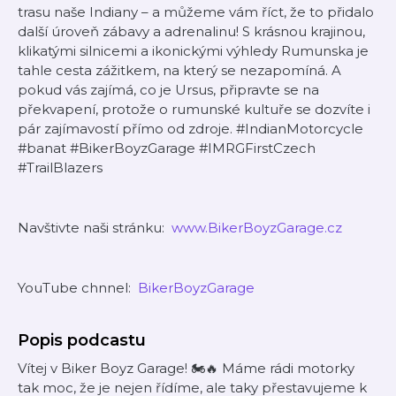
trasu naše Indiany – a můžeme vám říct, že to přidalo
další úroveň zábavy a adrenalinu! S krásnou krajinou,
klikatými silnicemi a ikonickými výhledy Rumunska je
tahle cesta zážitkem, na který se nezapomíná. A
pokud vás zajímá, co je Ursus, připravte se na
překvapení, protože o rumunské kultuře se dozvíte i
pár zajímavostí přímo od zdroje. #IndianMotorcycle
#banat #BikerBoyzGarage #IMRGFirstCzech
#TrailBlazers
Navštivte naši stránku: ⁠
www.BikerBoyzGarage.cz⁠
YouTube chnnel: ⁠
BikerBoyzGarage
Popis podcastu
Vítej v Biker Boyz Garage! 🏍️🔥 Máme rádi motorky
tak moc, že je nejen řídíme, ale taky přestavujeme k