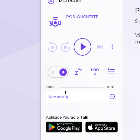
MŮJ PROFIL
P
POSLOUCHEJTE
S 
V
mo
1.00
×
00:00
00:00
Komentuj
Aplikace Youradio Talk