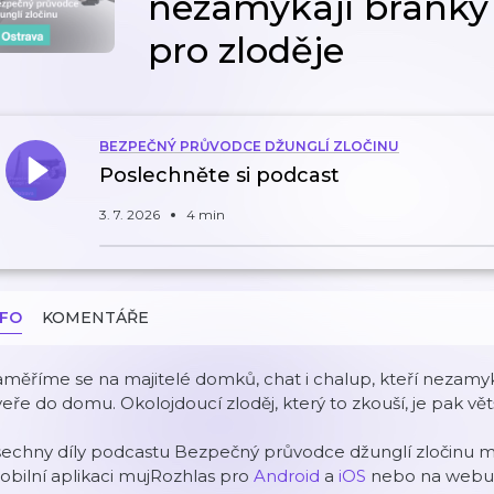
nezamykají branky
pro zloděje
BEZPEČNÝ PRŮVODCE DŽUNGLÍ ZLOČINU
Poslechněte si podcast
3. 7. 2026
4 min
NFO
KOMENTÁŘE
měříme se na majitelé domků, chat i chalup, kteří nezamyk
eře do domu. Okolojdoucí zloděj, který to zkouší, je pak vě
šechny díly podcastu Bezpečný průvodce džunglí zločinu 
bilní aplikaci mujRozhlas pro
Android
a
iOS
nebo na web