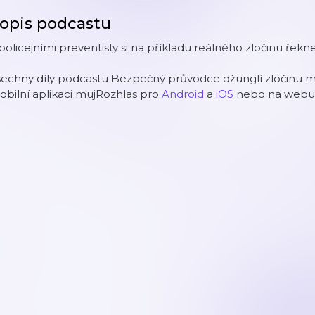
opis podcastu
policejními preventisty si na příkladu reálného zločinu řekn
šechny díly podcastu Bezpečný průvodce džunglí zločinu 
bilní aplikaci mujRozhlas pro
Android
a
iOS
nebo na web