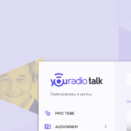
České podcasty a zprávy
Úv
PRO TEBE
AUDIOKNIHY