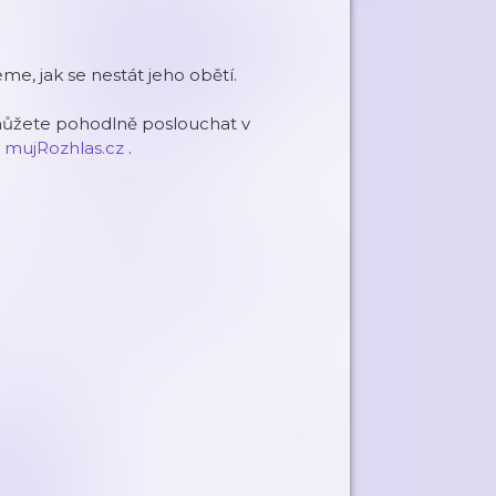
eme, jak se nestát jeho obětí.
můžete pohodlně poslouchat v
u
mujRozhlas.cz
.