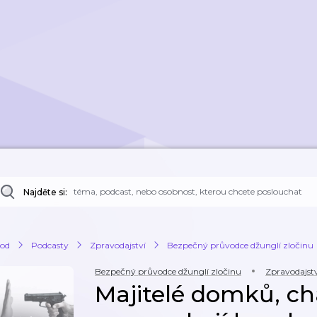
Najděte si:
od
Podcasty
Zpravodajství
Bezpečný průvodce džunglí zločinu
Bezpečný průvodce džunglí zločinu
Zpravodajstv
Majitelé domků, cha