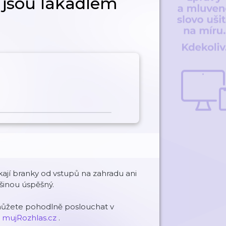
 jsou lákadlem
ají branky od vstupů na zahradu ani
tšinou úspěšný.
můžete pohodlně poslouchat v
u
mujRozhlas.cz
.