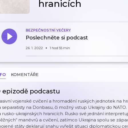
hranicích
BEZPEČNOSTNÍ VEČERY
Poslechněte si podcast
26. 1. 2022
1 hod 55 min
NFO
KOMENTÁŘE
 epizodě podcastu
sivní vojenské cvičení a hromadění ruských jednotek na hr
 separatisty na Donbasu, či možný vstup Ukrajiny do NATO. 
 rusko-ukrajinských hranicích. Rusko své jednání interpret
ěžných“ manévrů a cvičení, zatímco Ukrajina spolu se záp
ojené státy deklarují snahu vyřešit situaci diplomatickou ce