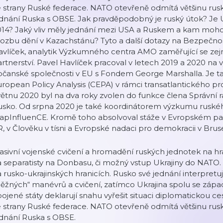
 strany Ruské federace. NATO otevřeně odmítá většinu rus
dnání Ruska s OBSE. Jak pravděpodobný je ruský útok? Je U
014? Jaký vliv měly jednání mezi USA a Ruskem a kam moho
rozbu dění v Kazachstánu? Tyto a další dotazy na Bezpečn
vlíček, analytik Výzkumného centra AMO zaměřující se zej
rtnerství. Pavel Havlíček pracoval v letech 2019 a 2020 
bčanské společnosti v EU s Fondem George Marshalla. Je t
ropean Policy Analysis (CEPA) v rámci transatlantického 
ětnu 2020 byl na dva roky zvolen do funkce člena Správní 
usko. Od srpna 2020 je také koordinátorem výzkumu ruskéh
pInfluenCE. Kromě toho absolvoval stáže v Evropském parl
, v Člověku v tísni a Evropské nadaci pro demokracii v Brus
sivní vojenské cvičení a hromadění ruských jednotek na hr
 separatisty na Donbasu, či možný vstup Ukrajiny do NATO. 
 rusko-ukrajinských hranicích. Rusko své jednání interpret
ěžných“ manévrů a cvičení, zatímco Ukrajina spolu se záp
ojené státy deklarují snahu vyřešit situaci diplomatickou ce
 strany Ruské federace. NATO otevřeně odmítá většinu rus
dnání Ruska s OBSE.