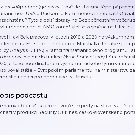
k pravděpodobný je ruský útok? Je Ukrajina lépe připravena
ednání mezi USA a Ruskem a kam mohou směrovat? Odvrátil
zachstánu? Tyto a další dotazy na Bezpečnostním večeru z
ýzkumného centra AMO zaměřující se zejména na Ukrajinu, 
avel Havlíček pracoval v letech 2019 a 2020 na výzkumné
polečnosti v EU s Fondem George Marshalla. Je také spolu
licy Analysis (CEPA) v rámci transatlantického programu J
 dva roky zvolen do funkce člena Správní rady Fóra občan
020 je také koordinátorem výzkumu ruského týmu v rámci 
solvoval stáže v Evropském parlamentu, na Ministerstvu zahr
ropské nadaci pro demokracii v Bruselu.
opis podcastu
áznamy přednášek a rozhovorů s experty na slovo vzaté, p
chází v produkci Security Outlines, česko-slovenského port