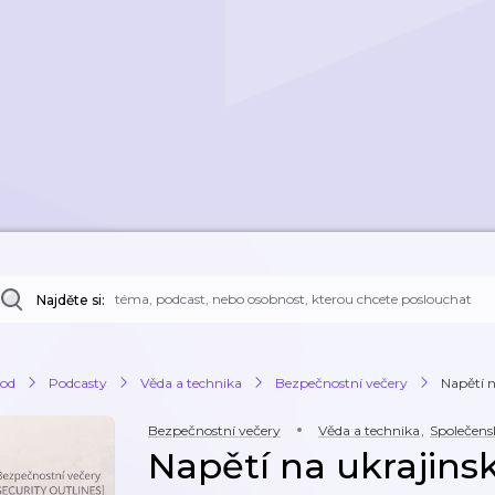
Najděte si:
od
Podcasty
Věda a technika
Bezpečnostní večery
Napětí n
Bezpečnostní večery
Věda a technika
,
Společens
Napětí na ukrajins