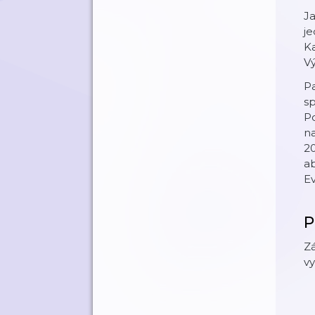
Ja
j
Ka
V
P
s
Po
na
2
ab
Ev
P
Z
vy