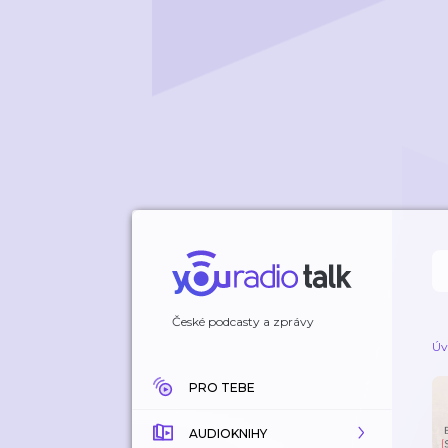
České podcasty a zprávy
Úv
PRO TEBE
AUDIOKNIHY