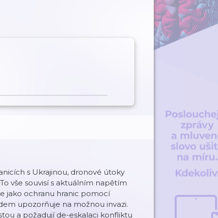
anicích s Ukrajinou, dronové útoky
To vše souvisí s aktuálním napětím
uje jako ochranu hranic pomocí
adem upozorňuje na možnou invazi.
stou a požadují de-eskalaci konfliktu