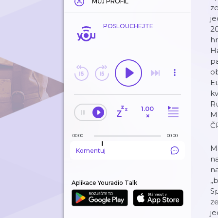
MŮJ PROFIL
ze
je
POSLOUCHEJTE
2
h
Ha
pa
o
Eu
kv
R
1.00
Ma
×
ČR
00:00
00:00
Ma
Komentuj
na
na
„b
Aplikace Youradio Talk
Sp
ze
je