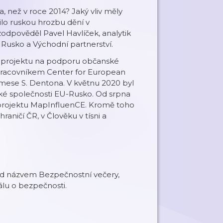
, než v roce 2014? Jaký vliv měly
o ruskou hrozbu dění v
odpověděl Pavel Havlíček, analytik
Rusko a Východní partnerství.
m projektu na podporu občanské
pracovníkem Center for European
amese S. Dentona. V květnu 2020 byl
ské společnosti EU-Rusko. Od srpna
projektu MapInfluenCE. Kromě toho
aničí ČR, v Člověku v tísni a
od názvem Bezpečnostní večery,
álu o bezpečnosti.