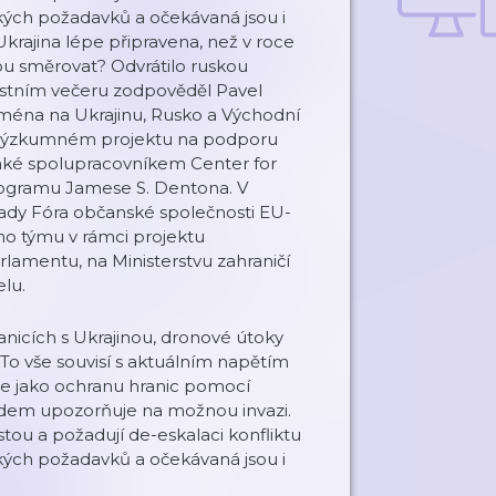
kých požadavků a očekávaná jsou i
krajina lépe připravena, než v roce
u směrovat? Odvrátilo ruskou
ostním večeru zodpověděl Pavel
ména na Ukrajinu, Rusko a Východní
na výzkumném projektu na podporu
aké spolupracovníkem Center for
programu Jamese S. Dentona. V
rady Fóra občanské společnosti EU-
o týmu v rámci projektu
amentu, na Ministerstvu zahraničí
elu.
anicích s Ukrajinou, dronové útoky
To vše souvisí s aktuálním napětím
uje jako ochranu hranic pomocí
adem upozorňuje na možnou invazi.
stou a požadují de-eskalaci konfliktu
kých požadavků a očekávaná jsou i