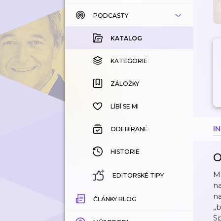
PODCASTY
KATALOG
KOUPENÉ
KATALOG
KATEGORIE
KATEGORIE
ZÁLOŽKY
ZÁLOŽKY
HISTORIE
LÍBÍ SE MI
I
ODEBÍRANÉ
HISTORIE
O
Ma
EDITORSKÉ TIPY
na
na
ČLÁNKY BLOG
„b
Sp