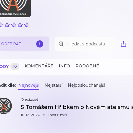
ODEBÍRAT
KOMENTÁŘE
INFO
PODOBNÉ
ZODY
10
dit dle:
Nejnovější
Nejstarší
Nejposlouchanější
O epizodě
S Tomášem Hříbkem o Novém ateismu a po
16. 12. 2020
1 hod 6 min