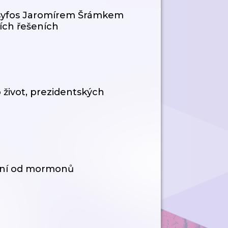
isyfos Jaromírem Šrámkem
ních řešeních
 život, prezidentských
ení od mormonů