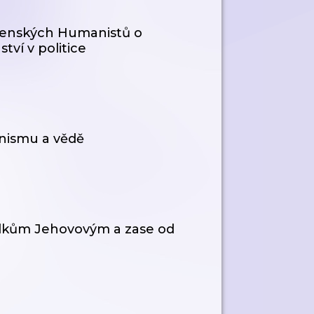
enských Humanistů o
tví v politice
onismu a vědě
ědkům Jehovovým a zase od