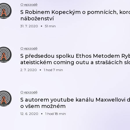
O epizodě
S Robinem Kopeckým o pomnících, kor
náboženství
31. 7. 2020
51 min
O epizodě
S předsedou spolku Ethos Metodem Rybá
ateistickém coming outu a strašácích sl
2. 7. 2020
1 hod 7 min
O epizodě
S autorem youtube kanálu Maxwellovi
o všem možném
12. 6. 2020
1 hod 18 min