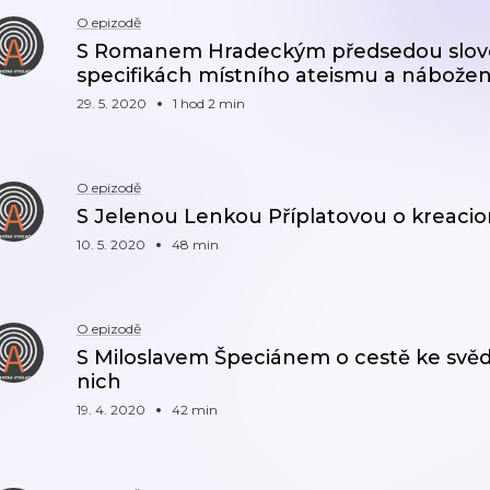
O epizodě
S Romanem Hradeckým předsedou slov
specifikách místního ateismu a nábožens
29. 5. 2020
1 hod 2 min
O epizodě
S Jelenou Lenkou Příplatovou o kreaci
10. 5. 2020
48 min
O epizodě
S Miloslavem Špeciánem o cestě ke sv
nich
19. 4. 2020
42 min