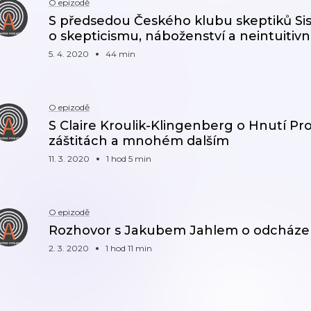
O epizodě
S předsedou Českého klubu skeptiků S
o skepticismu, náboženství a neintuitiv
5. 4. 2020
44 min
O epizodě
S Claire Kroulik-Klingenberg o Hnutí Pro
záštitách a mnohém dalším
11. 3. 2020
1 hod 5 min
O epizodě
Rozhovor s Jakubem Jahlem o odcház
2. 3. 2020
1 hod 11 min