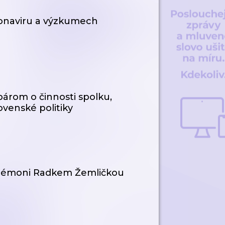
onaviru a výzkumech
rom o činnosti spolku,
ovenské politiky
 démoni Radkem Žemličkou