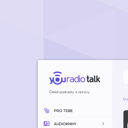
České podcasty a zprávy
Úv
PRO TEBE
AUDIOKNIHY