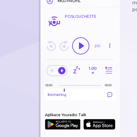
MŮJ PROFIL
mn
po
POSLOUCHEJTE
1.00
×
00:00
00:00
Komentuj
Aplikace Youradio Talk