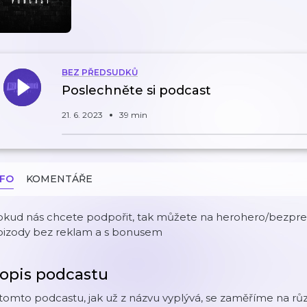
BEZ PŘEDSUDKŮ
Poslechněte si podcast
21. 6. 2023
39 min
NFO
KOMENTÁŘE
okud nás chcete podpořit, tak můžete na herohero/bezpre
pizody bez reklam a s bonusem
opis podcastu
tomto podcastu, jak už z názvu vyplývá, se zaměříme na rů