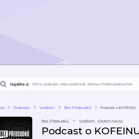
Najděte si:
od
Podcasty
Vzdělání
Bez Předsudků
Podcast o KOFEINU
Bez Předsudků
Vzdělání
,
Osobní rozvoj
Podcast o KOFEIN