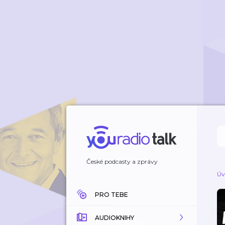
České podcasty a zprávy
Úv
PRO TEBE
AUDIOKNIHY