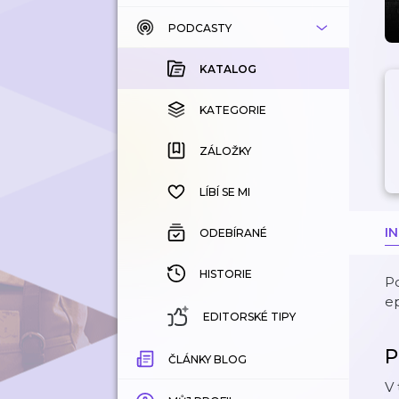
PODCASTY
KATALOG
KOUPENÉ
KATALOG
KATEGORIE
KATEGORIE
ZÁLOŽKY
ZÁLOŽKY
HISTORIE
LÍBÍ SE MI
I
ODEBÍRANÉ
HISTORIE
P
e
EDITORSKÉ TIPY
P
ČLÁNKY BLOG
V 