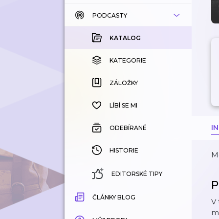
PODCASTY
KATALOG
KOUPENÉ
KATALOG
KATEGORIE
KATEGORIE
ZÁLOŽKY
ZÁLOŽKY
HISTORIE
LÍBÍ SE MI
I
ODEBÍRANÉ
HISTORIE
Mg
EDITORSKÉ TIPY
P
ČLÁNKY BLOG
V 
mn