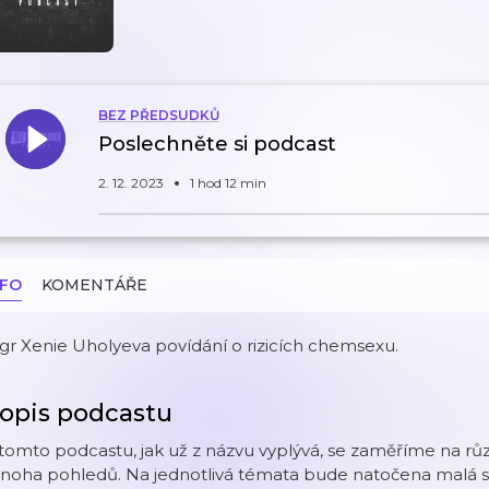
BEZ PŘEDSUDKŮ
Poslechněte si podcast
2. 12. 2023
1 hod 12 min
NFO
KOMENTÁŘE
r Xenie Uholyeva povídání o rizicích chemsexu.
opis podcastu
tomto podcastu, jak už z názvu vyplývá, se zaměříme na rů
oha pohledů. Na jednotlivá témata bude natočena malá séri