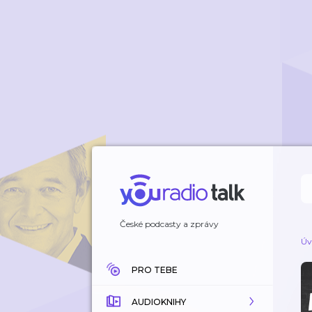
České podcasty a zprávy
Úv
PRO TEBE
AUDIOKNIHY