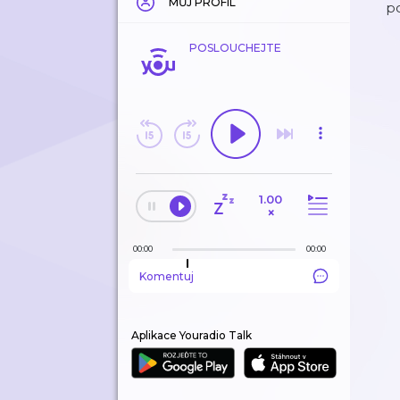
MŮJ PROFIL
po
POSLOUCHEJTE
1.00
×
00:00
00:00
Komentuj
Aplikace Youradio Talk