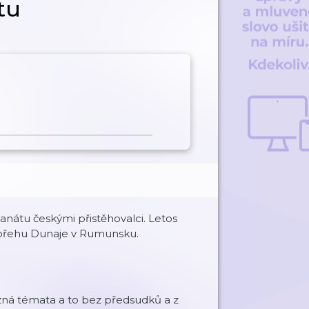
tu
átu českými přistěhovalci. Letos
ž břehu Dunaje v Rumunsku.
zná témata a to bez předsudků a z