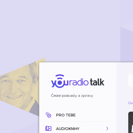
České podcasty a zprávy
Úv
PRO TEBE
AUDIOKNIHY