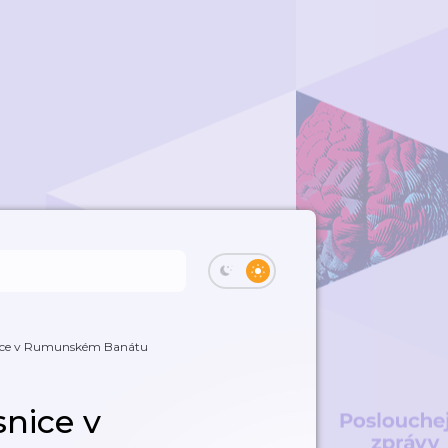
nice v Rumunském Banátu
snice v