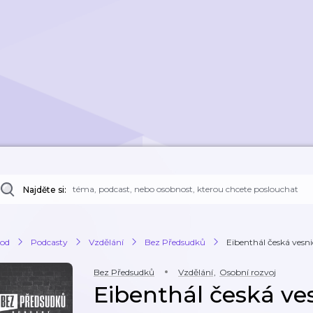
Najděte si:
od
Podcasty
Vzdělání
Bez Předsudků
Eibenthál česká ves
Bez Předsudků
Vzdělání
,
Osobní rozvoj
Eibenthál česká ve