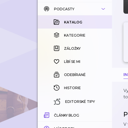
PODCASTY
KATALOG
KOUPENÉ
KATALOG
KATEGORIE
KATEGORIE
ZÁLOŽKY
ZÁLOŽKY
HISTORIE
LÍBÍ SE MI
I
ODEBÍRANÉ
HISTORIE
V
to
EDITORSKÉ TIPY
P
ČLÁNKY BLOG
V 