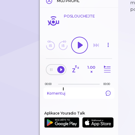
MŮJ PROFIL
mn
po
POSLOUCHEJTE
1.00
×
00:00
00:00
Komentuj
Aplikace Youradio Talk