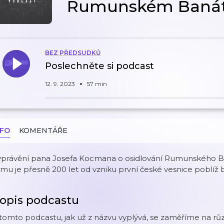
Rumunském Baná
BEZ PŘEDSUDKŮ
Poslechněte si podcast
12. 9. 2023
57 min
NFO
KOMENTÁŘE
yprávění pana Josefa Kocmana o osidlování Rumunského Ban
mu je přesně 200 let od vzniku první české vesnice poblí
opis podcastu
tomto podcastu, jak už z názvu vyplývá, se zaměříme na rů