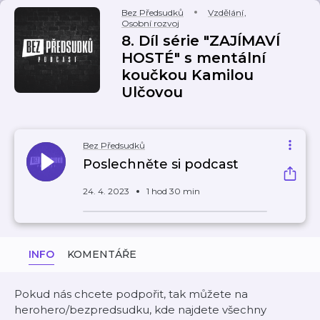
Bez Předsudků
Vzdělání
,
Osobní rozvoj
8. Díl série "ZAJÍMAVÍ
HOSTÉ" s mentální
koučkou Kamilou
Ulčovou
Bez Předsudků
Poslechněte si podcast
24. 4. 2023
1 hod 30 min
INFO
KOMENTÁŘE
Pokud nás chcete podpořit, tak můžete na
herohero/bezpredsudku, kde najdete všechny