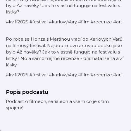
bylo Až navěky? Jak to vlastně funguje na festivalu s
lístky?
#kviff2025 #festival #karlovyVary #film #recenze #art
Po roce se Honza s Martinou vrací do Karlových Varů
na filmový festival. Najdou znovu artovou pecku jako
bylo Až navěky? Jak to vlastně funguje na festivalu s
lístky? No a samozřejmě recenze - dramata Perla a Z
lásky
#kviff2025 #festival #karlovyVary #film #recenze #art
Popis podcastu
Podcast o filmech, seriálech a všem co je s tím
spojené.