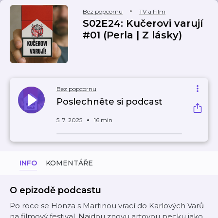
Bez popcornu
TV a Film
S02E24: Kučerovi varují
#01 (Perla | Z lásky)
Bez popcornu
Poslechněte si podcast
5. 7. 2025
16 min
INFO
KOMENTÁŘE
O epizodě podcastu
Po roce se Honza s Martinou vrací do Karlových Varů
na filmový festival. Najdou znovu artovou pecku jako