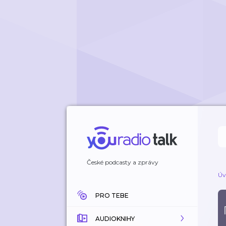
České podcasty a zprávy
Úv
PRO TEBE
AUDIOKNIHY