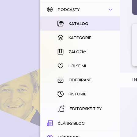
PODCASTY
KATALOG
KOUPENÉ
KATALOG
KATEGORIE
KATEGORIE
ZÁLOŽKY
ZÁLOŽKY
HISTORIE
LÍBÍ SE MI
I
ODEBÍRANÉ
HISTORIE
EDITORSKÉ TIPY
ČLÁNKY BLOG