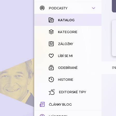
PODCASTY
KATALOG
KOUPENÉ
KATALOG
KATEGORIE
KATEGORIE
ZÁLOŽKY
ZÁLOŽKY
HISTORIE
LÍBÍ SE MI
I
ODEBÍRANÉ
HISTORIE
EDITORSKÉ TIPY
ČLÁNKY BLOG