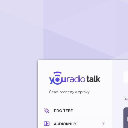
České podcasty a zprávy
Úv
PRO TEBE
AUDIOKNIHY