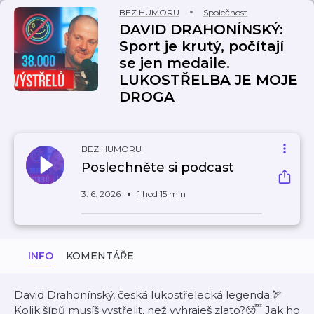
BEZ HUMORU
Společnost
DAVID DRAHONÍNSKÝ:
Sport je krutý, počítají
se jen medaile.
LUKOSTŘELBA JE MOJE
DROGA
BEZ HUMORU
Poslechněte si podcast
3. 6. 2026
1 hod 15 min
INFO
KOMENTÁŘE
David Drahonínský, česká lukostřelecká legenda:🏹
Kolik šípů musíš vystřelit, než vyhraješ zlato?😴 Jak ho