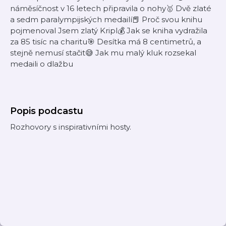
náměsíčnost v 16 letech připravila o nohy🥇 Dvě zlaté
a sedm paralympijských medailí📕 Proč svou knihu
pojmenoval Jsem zlatý Kripl💰 Jak se kniha vydražila
za 85 tisíc na charitu🎯 Desítka má 8 centimetrů, a
stejně nemusí stačit😅 Jak mu malý kluk rozsekal
medaili o dlažbu
Popis podcastu
Rozhovory s inspirativními hosty.