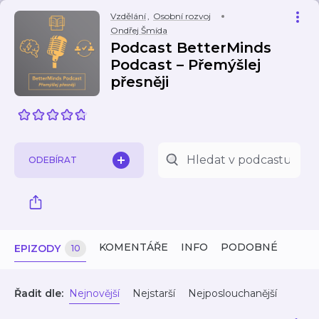
Vzdělání
,
Osobní rozvoj
Ondřej Šmída
Podcast BetterMinds
Podcast – Přemýšlej
přesněji
ODEBÍRAT
KOMENTÁŘE
INFO
PODOBNÉ
EPIZODY
10
Řadit dle:
Nejnovější
Nejstarší
Nejposlouchanější