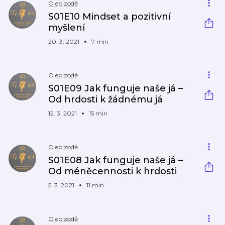
O epizodě
S01E10 Mindset a pozitivní
myšlení
20. 3. 2021
7 min
O epizodě
S01E09 Jak funguje naše já –
Od hrdosti k žádnému já
12. 3. 2021
15 min
O epizodě
S01E08 Jak funguje naše já –
Od méněcennosti k hrdosti
5. 3. 2021
11 min
O epizodě