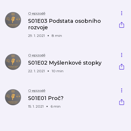
O epizodě
S01E03 Podstata osobního
rozvoje
29. 1. 2021
8 min
O epizodě
S01E02 Myšlenkové stopky
22. 1. 2021
10 min
O epizodě
S01E01 Proč?
15. 1. 2021
6 min