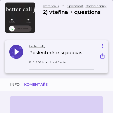
better call j
Společnost
,
Osobní deníky
2) vteřina + questions
better call j
Poslechněte si podcast
8. 5. 2024
1 hod 5 min
INFO
KOMENTÁŘE