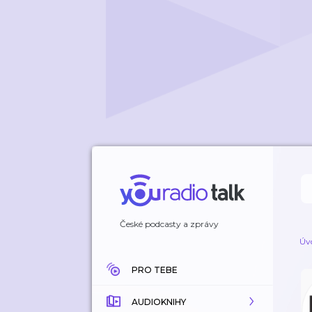
České podcasty a zprávy
Úv
PRO TEBE
AUDIOKNIHY