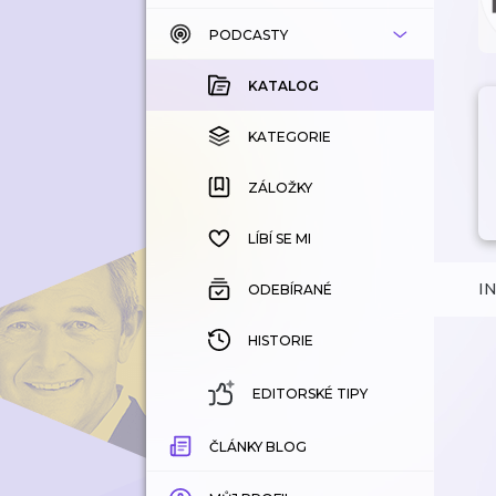
PODCASTY
KATALOG
KOUPENÉ
KATALOG
KATEGORIE
KATEGORIE
ZÁLOŽKY
ZÁLOŽKY
HISTORIE
LÍBÍ SE MI
I
ODEBÍRANÉ
HISTORIE
EDITORSKÉ TIPY
ČLÁNKY BLOG