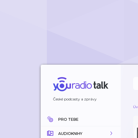
České podcasty a zprávy
Úv
PRO TEBE
AUDIOKNIHY