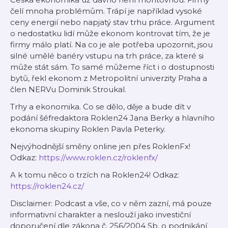
čelí mnoha problémům. Trápí je například vysoké
ceny energií nebo napjatý stav trhu práce. Argument
o nedostatku lidí může ekonom kontrovat tím, že je
firmy málo platí. Na co je ale potřeba upozornit, jsou
silné umělé bariéry vstupu na trh práce, za které si
může stát sám. To samé můžeme říct i o dostupnosti
bytů, řekl ekonom z Metropolitní univerzity Praha a
člen NERVu Dominik Stroukal.
Trhy a ekonomika. Co se dělo, děje a bude dít v
podání šéfredaktora Roklen24 Jana Berky a hlavního
ekonoma skupiny Roklen Pavla Peterky.
Nejvýhodnější směny online jen přes RoklenFx!
Odkaz:
https://www.roklen.cz/roklenfx/
A k tomu něco o trzích na Roklen24! Odkaz:
https://roklen24.cz/
Disclaimer: Podcast a vše, co v něm zazní, má pouze
informativní charakter a neslouží jako investiční
doporučení dle zákona č. 256/2004 Sb. o podnikání