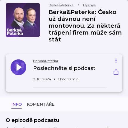
Berka&Peterka
Byznys
Berka&Peterka: Česko
už dávnou není
montovnou. Za některá
trápení firem může sám
stát
Berka&Peterka
Poslechněte si podcast
2. 10. 2024
1 hod 10 min
INFO
KOMENTÁŘE
O epizodě podcastu