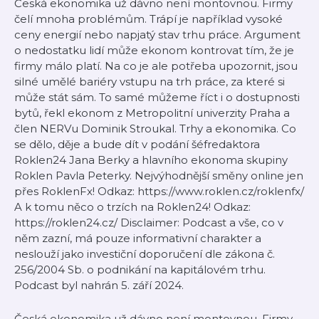
Česká ekonomika už dávno není montovnou. Firmy
čelí mnoha problémům. Trápí je například vysoké
ceny energií nebo napjatý stav trhu práce. Argument
o nedostatku lidí může ekonom kontrovat tím, že je
firmy málo platí. Na co je ale potřeba upozornit, jsou
silné umělé bariéry vstupu na trh práce, za které si
může stát sám. To samé můžeme říct i o dostupnosti
bytů, řekl ekonom z Metropolitní univerzity Praha a
člen NERVu Dominik Stroukal. Trhy a ekonomika. Co
se dělo, děje a bude dít v podání šéfredaktora
Roklen24 Jana Berky a hlavního ekonoma skupiny
Roklen Pavla Peterky. Nejvýhodnější směny online jen
přes RoklenFx! Odkaz: https://www.roklen.cz/roklenfx/
A k tomu něco o trzích na Roklen24! Odkaz:
https://roklen24.cz/ Disclaimer: Podcast a vše, co v
něm zazní, má pouze informativní charakter a
neslouží jako investiční doporučení dle zákona č.
256/2004 Sb. o podnikání na kapitálovém trhu.
Podcast byl nahrán 5. září 2024.
Česká ekonomika už dávno není montovnou. Firmy