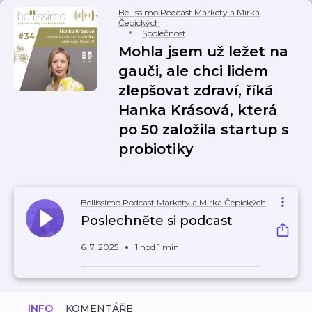
Bellissimo Podcast Markéty a Mirka
Čepických
Společnost
Mohla jsem už ležet na
gauči, ale chci lidem
zlepšovat zdraví, říká
Hanka Krásová, která
po 50 založila startup s
probiotiky
Bellissimo Podcast Markéty a Mirka Čepických
Poslechněte si podcast
6. 7. 2025
1 hod 1 min
INFO
KOMENTÁŘE