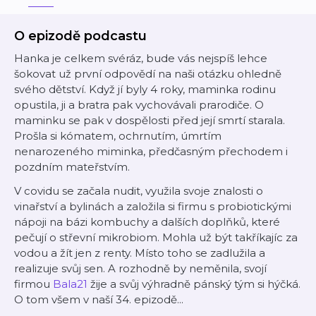
O epizodě podcastu
Hanka je celkem svéráz, bude vás nejspíš lehce
šokovat už první odpovědí na naši otázku ohledně
svého dětství. Když jí byly 4 roky, maminka rodinu
opustila, ji a bratra pak vychovávali prarodiče. O
maminku se pak v dospělosti před její smrtí starala.
Prošla si kómatem, ochrnutím, úmrtím
nenarozeného miminka, předčasným přechodem i
pozdním mateřstvím.
V covidu se začala nudit, využila svoje znalosti o
vinařství a bylinách a založila si firmu s probiotickými
nápoji na bázi kombuchy a dalších doplňků, které
pečují o střevní mikrobiom. Mohla už být takříkajíc za
vodou a žít jen z renty. Místo toho se zadlužila a
realizuje svůj sen. A rozhodně by neměnila, svojí
firmou
Bala21
žije a svůj výhradně pánský tým si hýčká.
O tom všem v naší 34. epizodě...