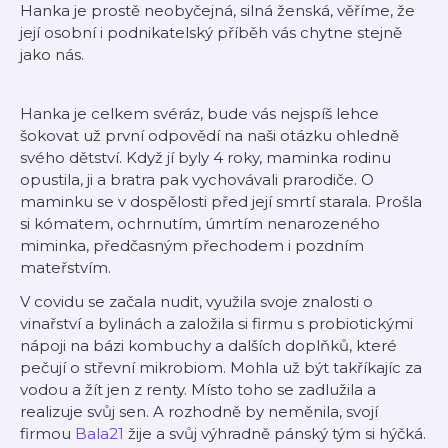
Hanka je prostě neobyčejná, silná ženská, věříme, že
její osobní i podnikatelský příběh vás chytne stejně
jako nás.
Hanka je celkem svéráz, bude vás nejspíš lehce
šokovat už první odpovědí na naši otázku ohledně
svého dětství. Když jí byly 4 roky, maminka rodinu
opustila, ji a bratra pak vychovávali prarodiče. O
maminku se v dospělosti před její smrtí starala. Prošla
si kómatem, ochrnutím, úmrtím nenarozeného
miminka, předčasným přechodem i pozdním
mateřstvím.
V covidu se začala nudit, využila svoje znalosti o
vinařství a bylinách a založila si firmu s probiotickými
nápoji na bázi kombuchy a dalších doplňků, které
pečují o střevní mikrobiom. Mohla už být takříkajíc za
vodou a žít jen z renty. Místo toho se zadlužila a
realizuje svůj sen. A rozhodně by neměnila, svojí
firmou
Bala21
žije a svůj výhradně pánský tým si hýčká.