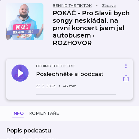
BEHIND THE TIK TOK
Zábava
POKÁČ - Pro Slavii bych
songy neskládal, na
první koncert jsem jel
autobusem •
ROZHOVOR
BEHIND THE TIK TOK
Poslechněte si podcast
23. 3. 2023
48 min
INFO
KOMENTÁŘE
Popis podcastu