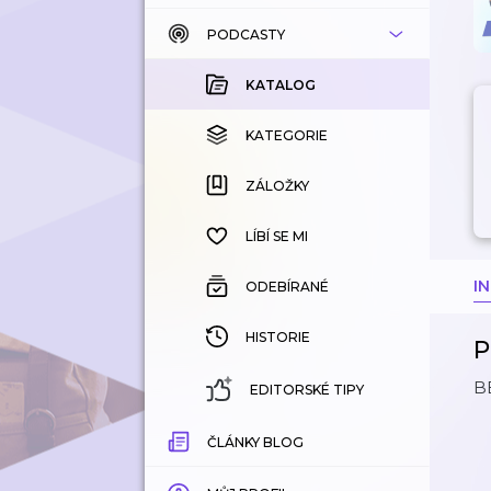
PODCASTY
KATALOG
KOUPENÉ
KATALOG
KATEGORIE
KATEGORIE
ZÁLOŽKY
ZÁLOŽKY
HISTORIE
LÍBÍ SE MI
I
ODEBÍRANÉ
HISTORIE
P
B
EDITORSKÉ TIPY
ČLÁNKY BLOG