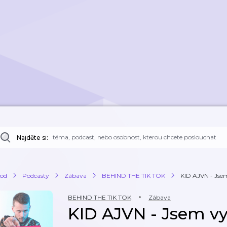
Najděte si:
od
Podcasty
Zábava
BEHIND THE TIK TOK
KID AJVN - Jsem
BEHIND THE TIK TOK
Zábava
KID AJVN - Jsem v