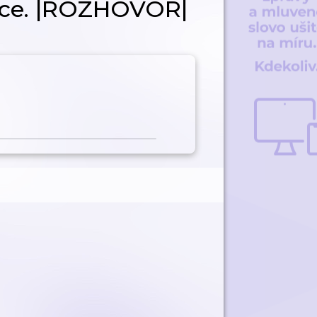
síce. |ROZHOVOR|