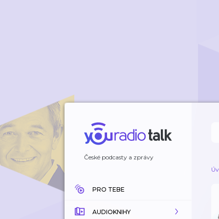
České podcasty a zprávy
Úv
PRO TEBE
AUDIOKNIHY