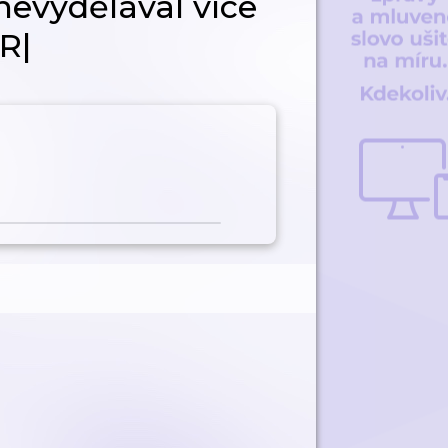
evydělával více
R|