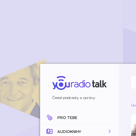
České podcasty a zprávy
Úv
PRO TEBE
AUDIOKNIHY