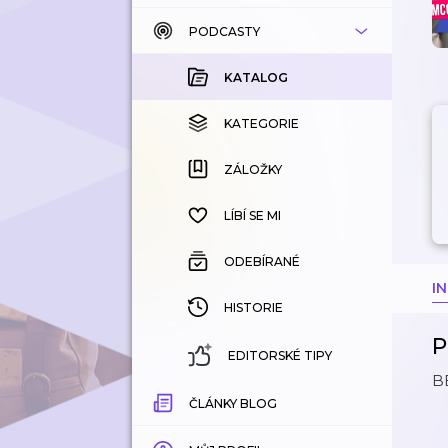
PODCASTY
KATALOG
KOUPENÉ
KATALOG
KATEGORIE
KATEGORIE
ZÁLOŽKY
ZÁLOŽKY
HISTORIE
LÍBÍ SE MI
ODEBÍRANÉ
I
HISTORIE
P
EDITORSKÉ TIPY
B
ČLÁNKY BLOG