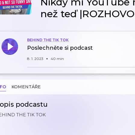
Nikdy mi YouTube n
než teď |ROZHOVO
BEHIND THE TIK TOK
Poslechněte si podcast
8. 1. 2023
40 min
NFO
KOMENTÁŘE
opis podcastu
EHIND THE TIK TOK