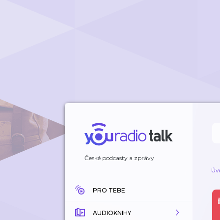
České podcasty a zprávy
Úv
PRO TEBE
AUDIOKNIHY