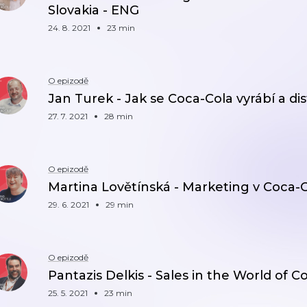
Slovakia - ENG
24. 8. 2021
23 min
O epizodě
Jan Turek - Jak se Coca-Cola vyrábí a di
27. 7. 2021
28 min
O epizodě
Martina Lovětínská - Marketing v Coca-
29. 6. 2021
29 min
O epizodě
Pantazis Delkis - Sales in the World of 
25. 5. 2021
23 min