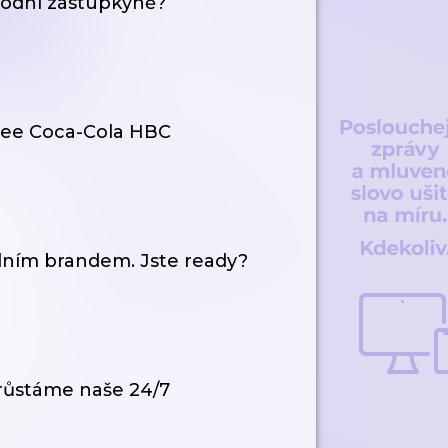
chodní zástupkyně?
inee Coca-Cola HBC
odním brandem. Jste ready?
zrůstáme naše 24/7