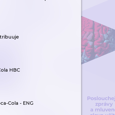
stribuuje
Cola HBC
Coca-Cola - ENG