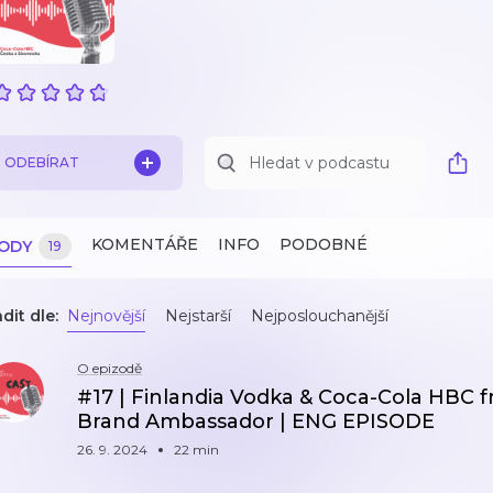
ODEBÍRAT
KOMENTÁŘE
INFO
PODOBNÉ
ZODY
19
dit dle:
Nejnovější
Nejstarší
Nejposlouchanější
O epizodě
#17 | Finlandia Vodka & Coca-Cola HBC f
Brand Ambassador | ENG EPISODE
26. 9. 2024
22 min