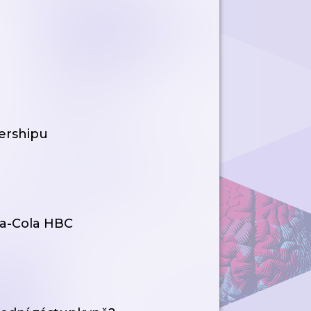
dershipu
oca-Cola HBC