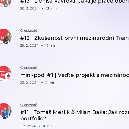
#13 | Denisa Vávrová: Jaká je práce ob
28. 3. 2024
21 min
O epizodě
#12 | Zkušenost první mezinárodní Tra
29. 2. 2024
17 min
O epizodě
mini-pod. #1 | Veďte projekt s mezinár
23. 2. 2024
2 min
O epizodě
#11 | Tomáš Merlík & Milan Baka: Jak ro
portfolio?
1. 2. 2024
11 min