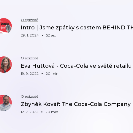
O epizodě
Intro | Jsme zpátky s castem BEHIND 
29. 1. 2024
52 sec
O epizodě
Eva Huttová - Coca-Cola ve světě retailu
19. 9. 2022
20 min
O epizodě
Zbyněk Kovář: The Coca-Cola Company
12. 7. 2022
20 min