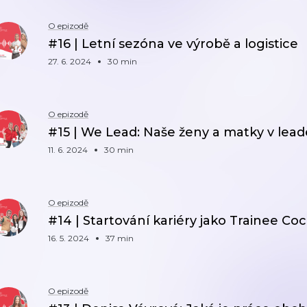
O epizodě
#16 | Letní sezóna ve výrobě a logistice
27. 6. 2024
30 min
O epizodě
#15 | We Lead: Naše ženy a matky v lea
11. 6. 2024
30 min
O epizodě
#14 | Startování kariéry jako Trainee C
16. 5. 2024
37 min
O epizodě