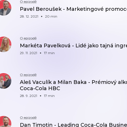
O epizodě
Pavel Beroušek - Marketingové promoce
28. 12. 2021
20 min
O epizodě
Markéta Pavelková - Lidé jako tajná in
29. 11. 2021
17 min
O epizodě
Aleš Vaculík a Milan Baka - Prémiový alk
Coca-Cola HBC
28. 9. 2021
17 min
O epizodě
Dan Timotin - Leading Coca-Cola Busine