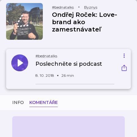
#bednatalks
Byznys
Ondřej Roček: Love-
brand ako
zamestnávateľ
#bednatalks
Poslechněte si podcast
8. 10. 2018
26 min
INFO
KOMENTÁŘE